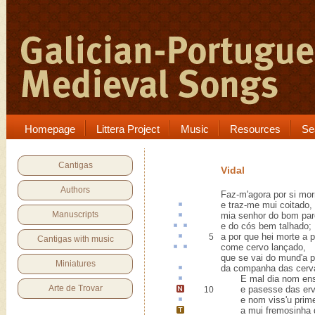
Homepage
Littera Project
Music
Resources
Se
Cantigas
Vidal
Authors
Faz-m'agora por si morr
e traz-me mui
coitado
,
Manuscripts
mia senhor do bom
par
e do
cós
bem talhado
;
a por que hei
morte a p
5
Cantigas with music
come
cervo
lançado
,
que se vai do mund'a p
Miniatures
da
companha
das cerv
E mal dia nom
en
Arte de Trovar
e pasesse das er
10
e nom viss'
u
prime
a mui fremosinha d