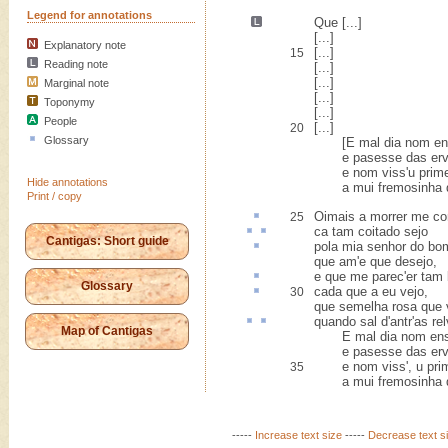
Legend for annotations
Que [...]
[...]
Explanatory note
[...]
15
Reading note
[...]
[...]
Marginal note
[...]
Toponymy
[...]
People
[...]
20
Glossary
[E mal dia nom en
e pasesse das erv
e nom viss'u primei
Hide annotations
a mui fremosinha d'
Print / copy
Oimais
a morrer me c
25
ca
tam coitado
sejo
Cantigas: Short guide
pola mia senhor do
bo
que am'e que desejo,
e que me parec
'er
tam
Glossary
cada que
a eu vejo,
30
que semelha rosa que
quando
sal
d'
antr
'as re
Map of Cantigas
E mal dia nom ens
e pasesse das erv
e nom viss', u prime
35
a mui fremosinha d
-----
Increase text size
-----
Decrease text s