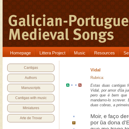
Homepage
Littera Project
Music
Resources
Se
Cantigas
Vidal
Rubrica:
Authors
Estas duas cantigas 
Manuscripts
Vidal, por amor d'ũa j
pero que é bem que
Cantigas with music
mandamo-lo screver. 
duas
cobras
,
a primeir
Miniatures
Moir, e
faço der
Arte de Trovar
por ũa dona d'
E
que me trage
t