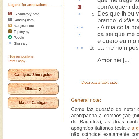
Legend for annotations
com'a quem d
Des
que lh'eu v
Explanatory note
5
branco, dix'às 
Reading note
Marginal note
- A mia
coita
no
Toponymy
ca
sei que me q
People
e quero eu morr
Glossary
ca me nom pos
10
Hide annotations
Amor hei [...]
Print / copy
Cantigas: Short guide
-----
Decrease text size
Glossary
General note:
Map of Cantigas
Como faz questão de notar e
acompanha a composição (mu
de Barcelos), as duas canti
apógrafos italianos (esta e
a q
não coincide exatamente co