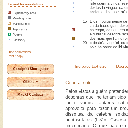
[s]e quem a vinga
fez
Legend for annotations
destes la vingue,
ca
e
and'eu e dela nom m'he
Explanatory note
Reading note
E os mouros pense de 
15
Marginal note
ca de todos gram deso
Toponymy
no
corpo
, ca nom em ou
e outra tal desonra re
People
dos mais que há no rei
Glossary
e deste'la vingu'el, c
20
pois há
sabor
de lhi vi
Hide annotations
Print / copy
-----
Increase text size
-----
Decrea
Cantigas: Short guide
Glossary
General note:
Pelos vistos alguém pretender
Map of Cantigas
desonras que lhe teriam sido 
facto, vários cantares satí
aproveita para fazer um brev
dissoluta da célebre sold
peninsulares (Leão, Caste
muçulmano. O que não o imp