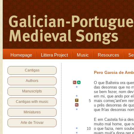
Homepage
Littera Project
Music
Resources
Se
Cantigas
Pero Garcia de Amb
Authors
O que
Balteira
ora quer
das desonras que no
Manuscripts
se bem fezer, nom dev
em mi, que ando por e
mais começ'ant'em
rei
5
Cantigas with music
u prês
desonras de qua
que lh'as desonras n
Miniatures
E em Castela foi-a des
Arte de Trovar
muito mal home, que 
o que fazia, nem soub
10
quam muit'a dona per