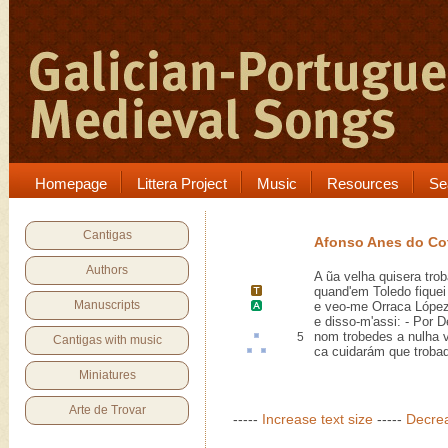
Homepage
Littera Project
Music
Resources
Se
Cantigas
Afonso Anes do C
Authors
A ũa velha quisera trob
quand'em
Toledo
fiquei
Manuscripts
e veo-me
Orraca Lópe
e disso-m'assi: - Por 
nom trobedes a
nulha
v
5
Cantigas with music
ca
cuidarám
que troba
Miniatures
Arte de Trovar
-----
Increase text size
-----
Decrea