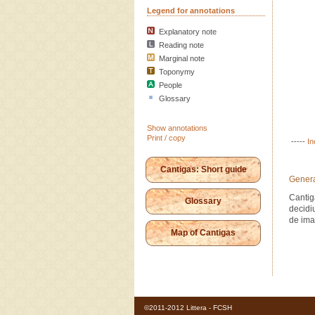
Legend for annotations
Explanatory note
Reading note
Marginal note
Toponymy
People
Glossary
Show annotations
Print / copy
-----
In
Cantigas: Short guide
Genera
Cantig
Glossary
decidi
de ima
Map of Cantigas
©2011-2012 Littera - FCSH