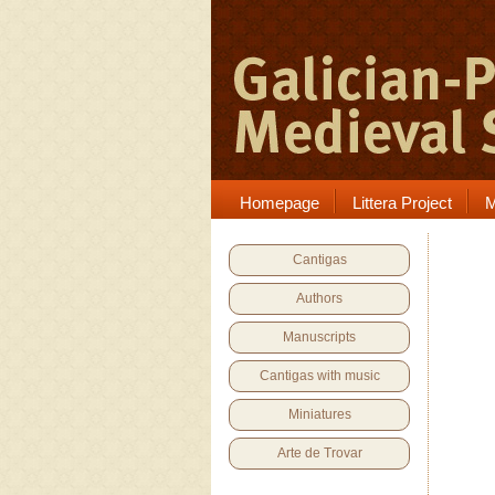
Homepage
Littera Project
M
Cantigas
Authors
Manuscripts
Cantigas with music
Miniatures
Arte de Trovar