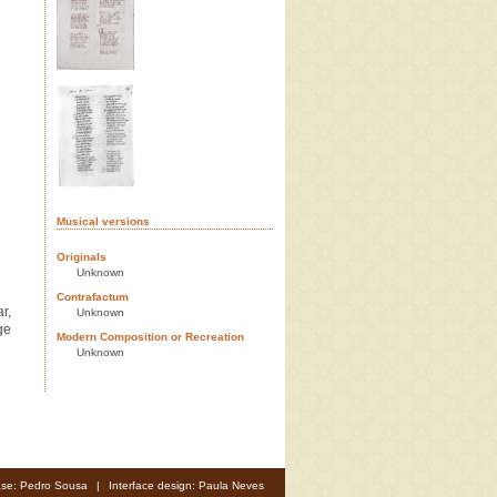
Musical versions
Originals
Unknown
Contrafactum
r,
Unknown
ge
Modern Composition or Recreation
Unknown
se: Pedro Sousa
|
Interface design: Paula Neves