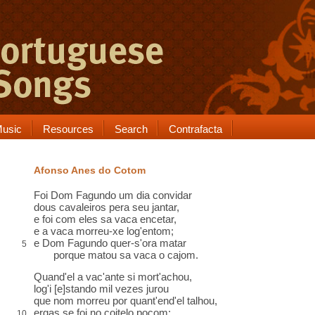
usic
Resources
Search
Contrafacta
Afonso Anes do Cotom
Foi Dom Fagundo um dia convidar
dous cavaleiros pera seu jantar,
e foi com eles sa vaca encetar,
e a vaca morreu-xe log'entom;
e Dom Fagundo quer-s'ora matar
5
porque matou sa vaca o cajom.
Quand'el a vac'ante si mort'achou,
log'i [e]stando mil vezes jurou
que nom morreu por quant'end'el talhou,
ergas se foi no coitelo poçom;
10