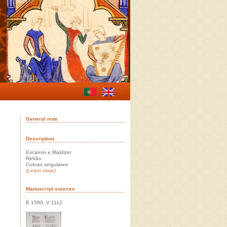
General note
Description
Escárnio e Maldizer
Refrão
Cobras singulares
(Learn more)
Manuscript sources
B 1580, V 1112