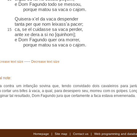
e Dom Fagundo todo se messou,
porque matou sa vaca o cajom.
Quisera-x'el da vaca despender
tanta per que nom leixass'a pacer;
ca, se el cuidasse sa vaca perder,
15
ante xe dera a si no [quinhom];
e Dom Fagundo quer ora morrer,
porque matou sa vaca o cajom.
crease text size
-----
Decrease text size
l note:
a contra um infanção sovina que, tendo convidado dois cavaleiros para janta
u cortar uns bifes à vaca, a qual, para desespero seu, morreu com os golpes. Lon
ginar tal resultado, Dom Fagundo jura que certamente a faca estava envenenada.
Homepage
|
Site map
|
Contact us
|
Web programming and databa