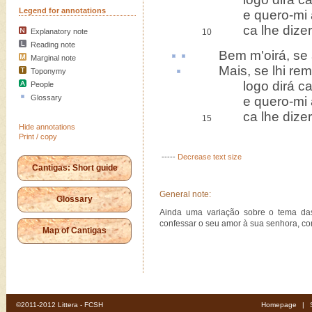
Legend for annotations
e quero-mi an
ca lhe dizer, 
Explanatory note
10
Reading note
Bem m'
oirá
, se
Marginal note
Mais, se lhi
rem
Toponymy
logo dirá ca l
People
Glossary
e quero-mi an
ca lhe dizer, 
15
Hide annotations
Print / copy
-----
Decrease text size
Cantigas: Short guide
General note:
Glossary
Ainda uma variação sobre o tema das
confessar o seu amor à sua senhora, co
Map of Cantigas
©2011-2012 Littera - FCSH
Homepage
|