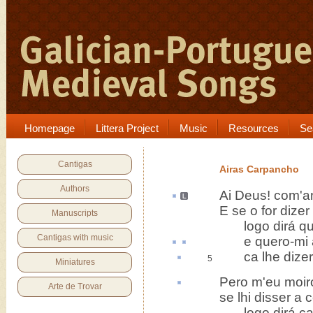
Homepage
Littera Project
Music
Resources
Se
Cantigas
Airas Carpancho
Authors
Ai Deus! com'
E se o for dizer
Manuscripts
logo dirá que 
Cantigas with music
e quero-mi a
ca
lhe dizer
5
Miniatures
Pero
m'eu moir
Arte de Trovar
se lhi disser a 
logo dirá ca l