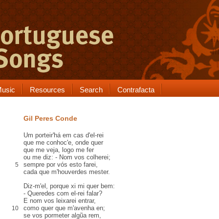
usic
Resources
Search
Contrafacta
Gil Peres Conde
Um porteir'há em
cas
d'el-rei
que me
conhoc
'e, onde quer
que me veja, logo me
fer
ou me diz: - Nom vos
colherei
;
sempre por vós
esto
farei,
5
cada que m'houverdes mester
.
Diz-m'el, porque
xi
mi quer bem:
- Queredes com el-rei falar?
E nom vos leixarei entrar,
como quer que m'avenha en
;
10
se vos pormeter
algũa
rem
,