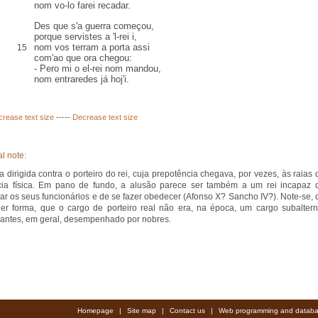
nom vo-lo farei
recadar
.
Des que s'a guerra começou,
porque servistes a 'l-rei
i,
nom vos
terram
a porta assi
15
com'ao que ora chegou:
-
Pero
mi o el-rei nom mandou,
nom entraredes já hoj'
i
.
crease text size
-----
Decrease text size
l note:
a dirigida contra o porteiro do rei, cuja prepotência chegava, por vezes, às raias 
cia física. Em pano de fundo, a alusão parece ser também a um rei incapaz 
lar os seus funcionários e de se fazer obedecer (Afonso X? Sancho IV?). Note-se, 
er forma, que o cargo de porteiro real não era, na época, um cargo subaltern
antes, em geral, desempenhado por nobres.
Homepage
|
Site map
|
Contact us
|
Web programming and databa