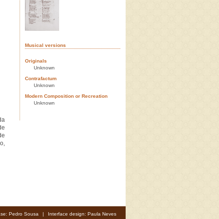
Musical versions
Originals
Unknown
Contrafactum
Unknown
Modern Composition or Recreation
Unknown
da
de
de
o,
se: Pedro Sousa
|
Interface design: Paula Neves