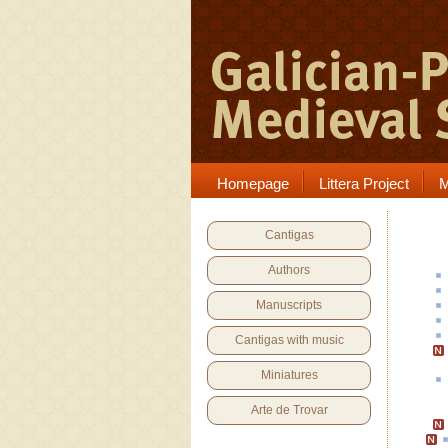
Homepage
Littera Project
M
Cantigas
Authors
Manuscripts
Cantigas with music
Miniatures
Arte de Trovar