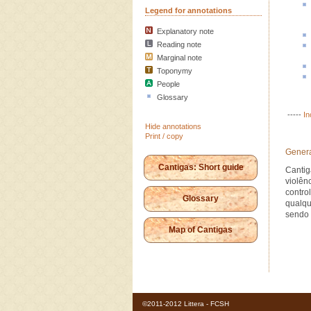
Legend for annotations
Explanatory note
Reading note
Marginal note
Toponymy
People
Glossary
-----
In
Hide annotations
Print / copy
Genera
Cantigas: Short guide
Cantig
violên
contro
Glossary
qualqu
sendo 
Map of Cantigas
©2011-2012 Littera - FCSH