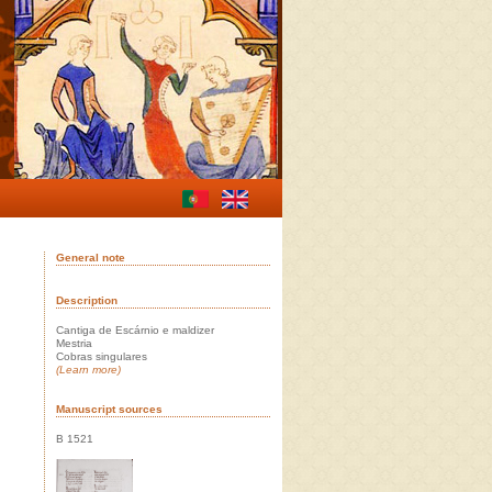
General note
Description
Cantiga de Escárnio e maldizer
Mestria
Cobras singulares
(Learn more)
Manuscript sources
B 1521