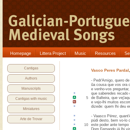
Homepage
Littera Project
Music
Resources
Se
Cantigas
Vasco Peres Pardal
Authors
- Pedr'Amigo, quero de
ũa cousa que vos ora di
Manuscripts
e venho-vos preguntar,
que saberedes
recado 
de
Balteira
, que vej'aqu
5
Cantigas with music
e vejo-lhi muitos
escom
dizede: quem lhi deu
e
Miniatures
- Vaasco Pérez, quant
Arte de Trovar
púdi
desto
, bem vo-lo c
este poder
ante
tempo d
10
Dom Fernando
já lhi v