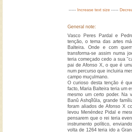
-----
Increase text size
-----
Decrea
General note:
Vasco Peres Pardal e Pedr
tenção, o tema das artes má
Balteira. Onde e com quem
transforma-se assim numa joc
teria começado cedo a sua "ca
pai de Afonso X, o que é uma
num percurso que incluiria m
campo muçulmano.
O curioso desta tenção é qu
facto, Maria Balteira teria um e
mesmo um certo poder. Na v
Banû Ashqîlûla, grande famíl
foram aliados de Afonso X co
levou Menéndez Pidal e mesmo
pensarem que o rei teria even
instrumento político, envia
volta de 1264 teria ido a Gran