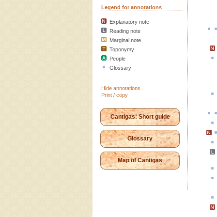
Legend for annotations
Explanatory note
Reading note
Marginal note
Toponymy
People
Glossary
Hide annotations
Print / copy
Cantigas: Short guide
Glossary
Map of Cantigas