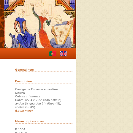
General note
Description
Cantiga de Escárnio e maldizer
Mestria
Cobras uníssonas
Dobre: (vv. 4 e 7 de cada estrofe)
andou
(I),
guardou
(II),
filhou
(III),
confessou
(IV)
(Learn more)
Manuscript sources
B 1504
(C 1504)