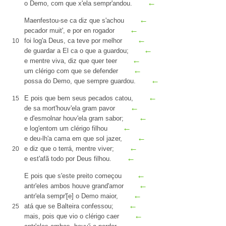
←
o Demo, com que x'ela sempr'andou.
←
Maenfestou-se ca diz que s'achou
←
pecador muit', e
por en
rogador
←
foi log'a Deus, ca teve por melhor
10
←
de guardar a El ca o que a guardou
;
←
e
mentre
viva, diz que quer teer
←
um clérigo com que se defender
←
possa do Demo, que sempre guardou.
←
E pois que bem seus pecados
catou
,
15
←
de sa mort'houv'ela gram pavor
←
e d'
esmolnar
houv'ela gram sabor
;
←
e log'entom um clérigo
filhou
←
e deu-lh'
a cama em que
sol
jazer
,
←
e diz que o
terrá
, mentre viver;
20
←
e
est'afã
todo por Deus filhou.
←
E pois que s'este
preito
começou
←
antr
'eles ambos houve grand'amor
←
antr'ela sempr'[e] o Demo maior,
←
atá
que se Balteira confessou;
25
←
mais, pois que vio o clérigo caer
←