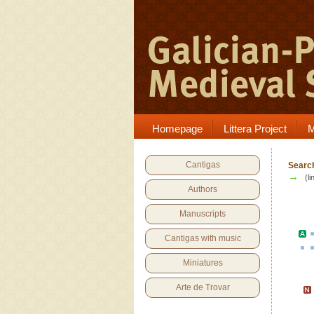
Homepage
Littera Project
M
Cantigas
Search
→
(li
Authors
Manuscripts
Cantigas with music
Miniatures
Arte de Trovar