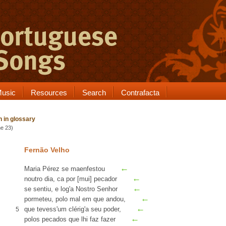
usic
Resources
Search
Contrafacta
 in glossary
ne 23)
Fernão Velho
←
Maria Pérez
se
maenfestou
←
noutro dia,
ca
por [mui]
pecador
←
se sentiu, e log'a Nostro Senhor
←
pormeteu, polo mal em que andou,
←
que tevess'um clérig'
a seu poder
,
5
←
polos pecados que lhi faz fazer