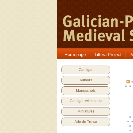
Homepage
Littera Project
M
Cantigas
Authors
Manuscripts
Cantigas with music
Miniatures
Arte de Trovar