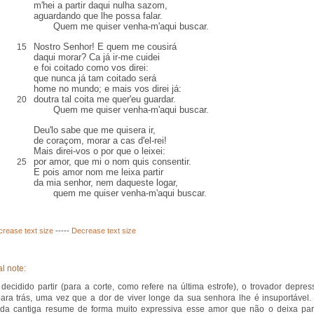
m'hei a partir daqui
nulha sazom
,
aguardando que lhe possa falar.
Quem me quiser venha-m'aqui buscar.
Nostro Senhor! E quem me
cousirá
15
daqui morar? Ca já ir-me
cuidei
e foi coitado como vos direi:
que nunca já tam coitado será
home no mundo; e mais vos direi já:
doutra tal coita me quer'eu
guardar
.
20
Quem me quiser venha-m'aqui buscar.
Deu'lo sabe que me quisera ir,
de coraçom
, morar a
cas
d'el-rei!
Mais direi-vos o por que o leixei:
por amor, que mi o nom quis consentir.
25
E pois amor nom me leixa partir
da mia senhor, nem daqueste logar,
quem me quiser venha-m'aqui buscar.
crease text size
-----
Decrease text size
l note:
decidido partir (para a corte, como refere na última estrofe), o trovador depres
para trás, uma vez que a dor de viver longe da sua senhora lhe é insuportável.
 da cantiga resume de forma muito expressiva esse amor que não o deixa part