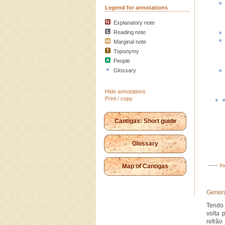
Legend for annotations
Explanatory note
Reading note
Marginal note
Toponymy
People
Glossary
Hide annotations
Print / copy
Cantigas: Short guide
Glossary
-----
In
Map of Cantigas
Genera
Tendo 
volta 
refrão