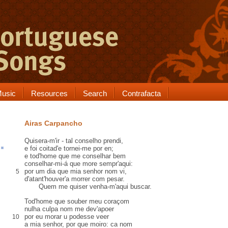
usic
Resources
Search
Contrafacta
Airas Carpancho
Quisera-m'ir - tal
conselho prendi
,
e
foi
coitad'e
tornei-me
por en
;
e tod'home que me conselhar bem
conselhar-mi-á que more sempr'aqui:
por um dia que mia senhor nom vi,
5
d'atant'houver'a morrer com pesar.
Quem me quiser venha-m'aqui buscar.
Tod'home que
souber
meu coraçom
nulha
culpa nom me dev'
apoer
por eu morar
u
podesse veer
10
a mia senhor, por que moiro:
ca
nom