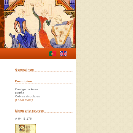
General note
Description
Cantiga de Amor
Refrão
Cobras singulares
(Learn more)
Manuscript sources
A 64, B 176