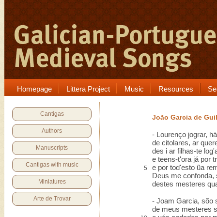
Homepage
Littera Project
Music
Resources
Se
Cantigas
João Garcia de Gui
Authors
- Lourenço jograr, 
de citolares, ar quer
Manuscripts
des i ar filhas-te log'
e teens-t'ora já por 
Cantigas with music
e por tod'esto ũa rem 
5
Deus me confonda, se
Miniatures
destes mesteres qua
Arte de Trovar
- Joam Garcia, sõo 
de meus mesteres s