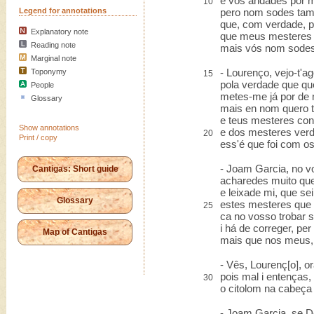
e vós andades por m
10
Legend for annotations
pero nom sodes tam
que, com verdade, 
Explanatory note
que meus mesteres 
Reading note
mais vós nom sodes
Marginal note
- Lourenço, vejo-t'ag
Toponymy
15
pola verdade que que
People
metes-me já por de 
Glossary
mais en nom quero ti
e teus mesteres con
Show annotations
e dos mesteres verda
20
Print / copy
ess'é que foi com os
- Joam Garcia, no v
Cantigas: Short guide
acharedes muito que
e leixade mi, que se
Glossary
estes mesteres que 
25
ca no vosso trobar 
i há de correger, per
Map of Cantigas
mais que nos meus, 
- Vês, Lourenç[o], o
pois mal i entenças, 
30
o citolom na cabeça
- Joam Garcia, se 