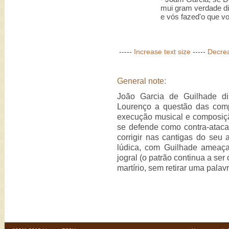
mui gram verdade di
e vós fazed'o que v
-----
Increase text size
-----
Decrea
General note:
João Garcia de Guilhade di
Lourenço a questão das comp
execução musical e composiç
se defende como contra-atac
corrigir nas cantigas do se
lúdica, com Guilhade ameaç
jogral (o patrão continua a ser
martírio, sem retirar uma palavr