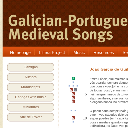
Homepage
Littera Project
Music
Resources
Se
Cantigas
João Garcia de Gui
Authors
Elvira López
, que mal vos 
vós guardar sempre daque
que
pousa
vosc[o]
, e
há co
Manuscripts
de
tousar
vosc', e vós nom 
5
hei mui gram medo
de xi vo
Cantigas with music
algur senlheira
;
e se vos fo
o engano nunca lho provar
Miniatures
O peom sabe sempr'
u
vós
e nom vos sabedes dele gu
Arte de Trovar
10
siquer poedes
[em] cada lo
vossa
maeta
e quanto trag
e dized'ora, se Deus vos p