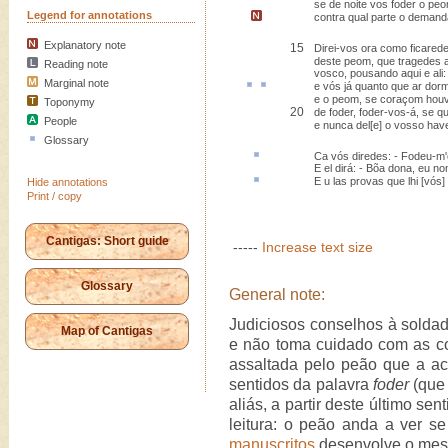
se de noite vos foder o pe
Legend for annotations
contra qual parte o deman
Explanatory note
15
Direi-vos ora como ficared
deste peom, que tragedes 
Reading note
vosco, pousando aqui e ali:
Marginal note
e vós
já quanto
que
ar
dorm
e o peom, se coraçom hou
Toponymy
20
de foder, foder-vos-á, se qu
People
e nunca del[e] o vosso hav
Glossary
Ca
vós diredes: - Fodeu-m
E el dirá: - Bõa dona, eu no
E
u
las provas que lhi [vós
Hide annotations
Print / copy
Cantigas: Short guide
-----
Increase text size
Glossary
General note:
Judiciosos conselhos à soldad
Map of Cantigas
e não toma cuidado com as co
assaltada pelo peão que a a
sentidos da palavra
foder
(que 
aliás, a partir deste último se
leitura: o peão anda a ver se
manuscritos
desenvolve o mes