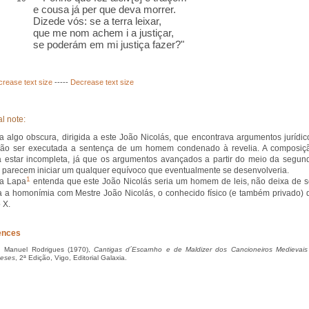
e cousa já per que deva morrer.
Dizede vós: se a terra leixar,
que me nom achem i a justiçar,
se poderám em mi justiça fazer?"
crease text size
-----
Decrease text size
l note:
a algo obscura, dirigida a este João Nicolás, que encontrava argumentos jurídic
não ser executada a sentença de um homem condenado à revelia. A composiç
 estar incompleta, já que os argumentos avançados a partir do meio da segun
e parecem iniciar um qualquer equívoco que eventualmente se desenvolveria.
1
a Lapa
entenda que este João Nicolás seria um homem de leis, não deixa de s
a a homonímia com Mestre João Nicolás, o conhecido físico (e também privado) 
 X.
ences
 Manuel Rodrigues (1970),
Cantigas d´Escarnho e de Maldizer dos Cancioneiros Medievais
ueses
, 2ª Edição, Vigo, Editorial Galaxia.