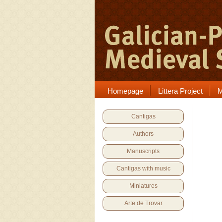
Homepage
Littera Project
M
Cantigas
Authors
Manuscripts
Cantigas with music
Miniatures
Arte de Trovar