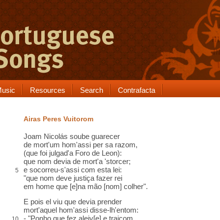
usic
Resources
Search
Contrafacta
Airas Peres Vuitorom
Joam Nicolás soube guarecer
de mort'um hom'assi per sa razom,
(que foi julgad'a Foro de Leon):
que nom devia de mort'a 'storcer;
e socorreu-s'assi com esta lei:
5
"que nom deve justiça fazer rei
em home que [e]na mão [nom] colher".
E pois el viu que devia prender
mort'aquel hom'assi disse-lh'entom:
- "Ponho que fez aleiv[e] e traiçom
10