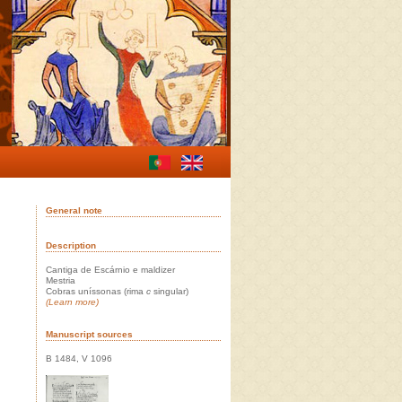
General note
Description
Cantiga de Escárnio e maldizer
Mestria
Cobras uníssonas (rima
c
singular)
(Learn more)
Manuscript sources
B 1484, V 1096