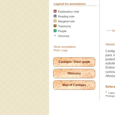
Legend for annotations
Explanatory note
Reading note
Marginal note
Toponymy
-----
In
People
Glossary
Genera
Show annotations
Print / copy
Cantig
para 
poderá
Cantigas: Short guide
estrof
Embor
curios
Glossary
Afonso
Map of Cantigas
Refer
1
Lapa,
Portug