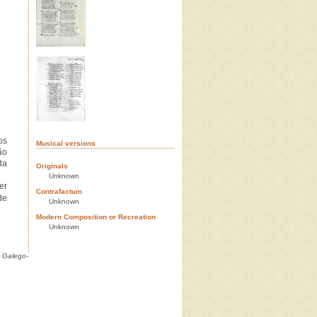
os
Musical versions
ão
da
Originals
Unknown
er
Contrafactum
de
Unknown
Modern Composition or Recreation
Unknown
 Galego-