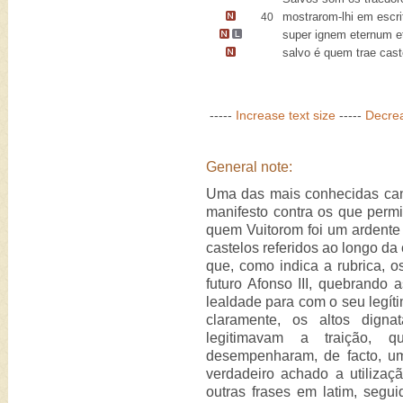
mostrarom-lhi em escri
40
super ignem eternum
e
salvo é quem trae cas
-----
Increase text size
-----
Decrea
General note:
Uma das mais conhecidas canti
manifesto contra os que permi
quem Vuitorom foi um ardente 
castelos referidos ao longo da
que, como indica a rubrica, 
futuro Afonso III, quebrando 
lealdade para com o seu legíti
claramente, os altos digna
legitimavam a traição, 
desempenharam, de facto, um
verdadeiro achado a utilizaçã
outras frases em latim, segu