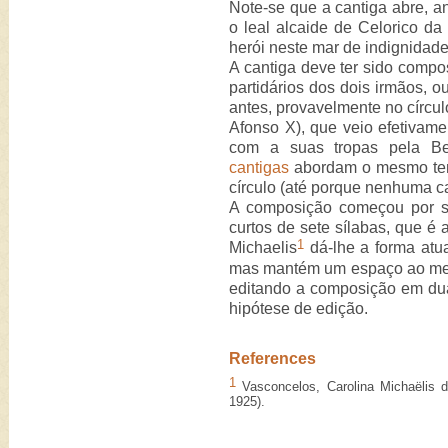
Note-se que a cantiga abre, an
o leal alcaide de Celorico d
herói neste mar de indignidade
A cantiga deve ter sido compos
partidários dos dois irmãos, o
antes, provavelmente no círcul
Afonso X), que veio efetivamen
com a suas tropas pela Be
cantigas
abordam o mesmo tem
círculo (até porque nenhuma c
A composição começou por s
curtos de sete sílabas, que é 
1
Michaelis
dá-lhe a forma atua
mas mantém um espaço ao meio
editando a composição em dua
hipótese de edição.
References
1
Vasconcelos, Carolina Michaëlis 
1925).