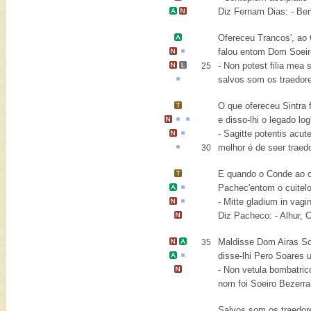
Diz
Fernam Dias
: -
Bem
Ofereceu Trancos', ao
falou entom Dom Soei
- Non potest
filia mea
s
25
salvos som os traedor
O que ofereceu
Sintra
f
e disso-lhi
o legado
lo
-
Sagitte potentis acut
melhor é de seer traed
30
E quando o Conde ao 
Pachec
'entom o
cuitel
-
Mitte gladium in vagi
Diz Pacheco: -
Alhur, 
Maldisse
Dom Airas S
35
disse-lhi
Pero Soares
u
-
Non vetula bombatric
nom foi Soeiro Bezerra
Salvos som os traedor