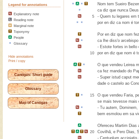
Nom
tem
Sueiro Bezer
Legend for annotations
ca diz que nunca Deus
Explanatory note
-
Quem tu legares em te
5
Reading note
por en
diz
ca
nom é tor
Marginal note
Toponymy
Por en diz que nom fe
People
ca lhe diss'
o arcebispo
Glossary
-
Estote fortes in bell
por en diz que nom é t
10
Hide annotations
Print / copy
O que vendeu
Leirea
mu
ca fez mandado do Pap
Cantigas: Short guide
-
Super istud caput me
dade o castelo ao Con
Glossary
O que vendeu
Faria
, p
15
se mais tevesse mais d
Map of Cantigas
-
Tu autem, Dominem, 
bem esmolou em sa v
Ofereceu
Martim Dias
a
Covilhã,
e
Pero Dias
,
S
20
-
Centuplum accipiatis