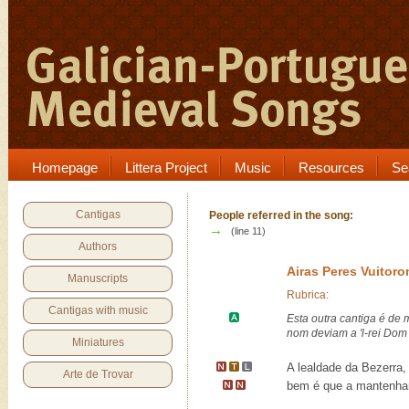
Homepage
Littera Project
Music
Resources
Se
Cantigas
People referred in the song:
→
(line 11)
Authors
Airas Peres Vuitor
Manuscripts
Rubrica:
Cantigas with music
Esta outra cantiga é de
nom deviam a 'l-rei
Dom 
Miniatures
A lealdade
da Bezerra,
Arte de Trovar
bem é que a mantenh