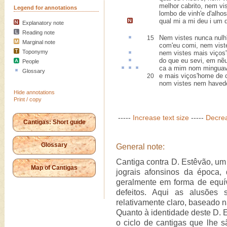
melhor cabrito, nem vis
Legend for annotations
lombo de vinh'e d'alhos
qual mi a mi deu i
um d
Explanatory note
Reading note
Nem vistes nunca
nul
15
Marginal note
com'eu comi, nem vistes
Toponymy
nem vistes mais
viços
do que eu
sevi
, em nẽu
People
ca
a mim nom
mingua
Glossary
e mais viços'home de
20
nom vistes nem havede
Hide annotations
Print / copy
-----
Increase text size
-----
Decrea
Cantigas: Short guide
Glossary
General note:
Cantiga contra D. Estêvão, um 
Map of Cantigas
jograis afonsinos da época,
geralmente em forma de equív
defeitos. Aqui as alusões
relativamente claro, baseado n
Quanto à identidade deste D. 
o ciclo de cantigas que lhe s