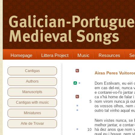
Homepage
Littera Project
Music
Resources
Se
Cantigas
Airas Peres Vuitor
Authors
Dom Estêvam
, eu
eiri
c
em cas del-rei, nunca 
Manuscripts
e contarei-vo-l'o jantar 
ca x'há home de falar i
nom virom nunca já out
5
Cantigas with music
os vossos olhos, nem
outro tal vinho aqual e
Miniatures
Nem vistes nunca, se
Arte de Trovar
melhor jantar, e contar-
há dez anos que nom 
10
qual eu i houve, nem v