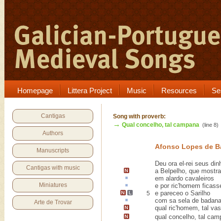
Homepage
Littera Project
Music
Resources
Se
Cantigas
Song with proverb:
→
Qual concelho, tal campana
(line 8)
Authors
Afonso Lopes de B
Manuscripts
Deu ora el-rei seus din
Cantigas with music
a
Belpelho
, que mostr
em
alardo
cavaleiros
Miniatures
e por
ric'homem
ficass
e pareceo o
Sarilho
5
com sa sela de
badan
Arte de Trovar
qual ric'homem, tal va
qual concelho, tal ca