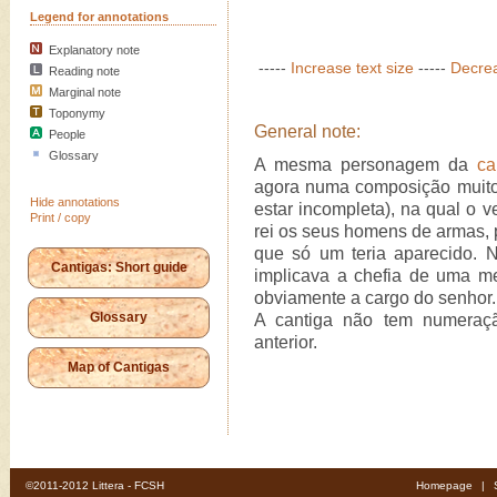
Legend for annotations
Explanatory note
-----
Increase text size
-----
Decrea
Reading note
Marginal note
Toponymy
General note:
People
Glossary
A mesma personagem da
ca
agora numa composição muito 
Hide annotations
estar incompleta), na qual o 
Print / copy
rei os seus homens de armas, p
que só um teria aparecido. 
Cantigas: Short guide
implicava a chefia de uma me
obviamente a cargo do senhor.
Glossary
A cantiga não tem numeraç
anterior.
Map of Cantigas
©2011-2012 Littera - FCSH
Homepage
|