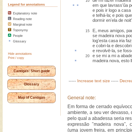
de mi fazer madeira
10
Legend for annotations
em que
lavrass
'ũa
p
e pois ir logo a cas
Explanatory note
e telhá-la; e pois que
Reading note
dormir en'ela de noit
Marginal note
E, meus amigos, par
Toponymy
15
se madeira nova pod
People
log'esta casa iria faz
Glossary
e cobri-la e descobri-
e revolvê-la,
se foss
Hide annotations
e se mi a mi a abad
20
Print / copy
madeira nova,
esto
l
Cantigas: Short guide
-----
Increase text size
-----
Decrea
Glossary
General note:
Map of Cantigas
Em forma de cerrado equívoc
ambiente, a seu ver devasso, 
pelo qual a abadessa seria res
expressão "madeira nova", 
(uma jovem freira, em princíp