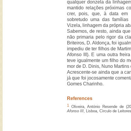
qualquer donzela da linhagem
mantido relações próximas c
crer, pois, que, à data em 
sobretudo uma das famílias 
Vizela, linhagem da própria a
Sabemos, de resto, ainda que 
não primaria pelo rigor da c
Briteiros, D. Aldonça, foi igu
impediu de ter filhos de Martim
Afonso III). E uma outra freir
teve igualmente um filho do me
mor de D. Dinis, Nuno Martins
Acrescente-se ainda que a cant
já que foi jocosamente comen
Gomes Charinho.
References
1
Oliveira, António Resende de (200
Afonso III
, Lisboa, Círculo de Leitore