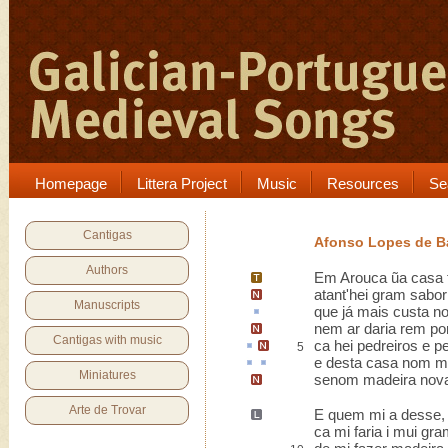
Homepage
Littera Project
Music
Resources
Se
Cantigas
Afonso Lopes de B
Authors
Em
Arouca
ũa casa f
atant'hei gram sabor
Manuscripts
que já mais
custa
no
nem ar daria rem po
Cantigas with music
ca
hei
pedreiros e pe
5
e desta casa nom m
Miniatures
senom
madeira nov
Arte de Trovar
E quem mi a desse
ca mi faria i mui gra