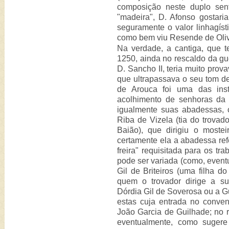
composição neste duplo sent
"madeira", D. Afonso gostar
seguramente o valor linhagíst
como bem viu Resende de Oliv
Na verdade, a cantiga, que t
1250, ainda no rescaldo da gu
D. Sancho II, teria muito prov
que ultrapassava o seu tom de 
de Arouca foi uma das inst
acolhimento de senhoras da 
igualmente suas abadessas,
Riba de Vizela (tia do trovad
Baião), que dirigiu o most
certamente ela a abadessa re
freira" requisitada para os tr
pode ser variada (como, event
Gil de Briteiros (uma filha d
quem o trovador dirige a s
Dórdia Gil de Soverosa ou a G
estas cuja entrada no conve
João Garcia de Guilhade; no r
eventualmente, como suger