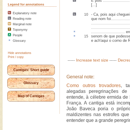
E pois .......................
Legend for annotations
[...]
Explanatory note
-
Ca, pois aqui cheguei
10
que nom foi.................
Reading note
.................................
Marginal note
...............................
Toponymy
.............................
en
People
senom de que podesse
15
e ach'aqui o corno de 
Glossary
Hide annotations
Print / copy
-----
Increase text size
-----
Decrea
Cantigas: Short guide
General note:
Glossary
Como outros trovadores
, t
alegadas peregrinações de
Map of Cantigas
entende, à célebre ermida de
França. A cantiga está incom
João Baveca poria o própri
maldizentes nas estrofes que
entender que a grande peregri