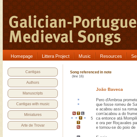
Homepage
Littera Project
Music
Resources
Se
Cantigas
Song referenced in note
(line 16)
Authors
João Baveca
Manuscripts
Pero d'Ambroa promet
Cantigas with music
que fosse
romeu
de Sa
e acabou assi sa romar
com'acabou a do
frum
Miniatures
ca
entonce
atá
Mompili
5
e ora per
Roçavales
pa
Arte de Trovar
e tornou-se do poio de