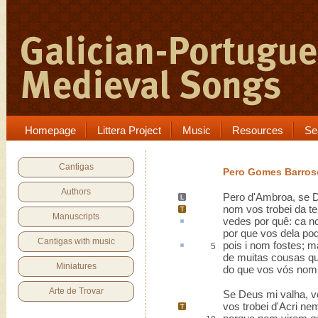
Homepage
Littera Project
Music
Resources
Se
Cantigas
Pero Gomes Barros
Authors
Pero d'Ambroa, se 
nom vos trobei da te
Manuscripts
vedes por quê:
ca
no
por que vos dela pod
Cantigas with music
pois
i
nom fostes; ma
5
de muitas cousas que
Miniatures
do que vos vós nom
Arte de Trovar
Se Deus mi valha, 
vos trobei d'
Acri
nem