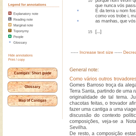
porque nom virom q
10
Legend for annotations
que nunca vós pass
E da terra
u
nom fos
Explanatory note
como vos trobe i, m
Reading note
as
manhas
, que vós
Marginal note
[...]
Toponymy
15
People
Glossary
-----
Increase text size
-----
Decrea
Hide annotations
Print / copy
General note:
Cantigas: Short guide
Como vários outros trovadore
Gomes Barroso troça da aleg
Glossary
Terra Santa, partindo de uma
originalidade de tal tema. J
Map of Cantigas
chacotas feitas, o trovador a
fazer uma cantiga a uma viag
discussão do contexto políti
composições, veja-se a Not
Sevilha.
De resto, a composição estará