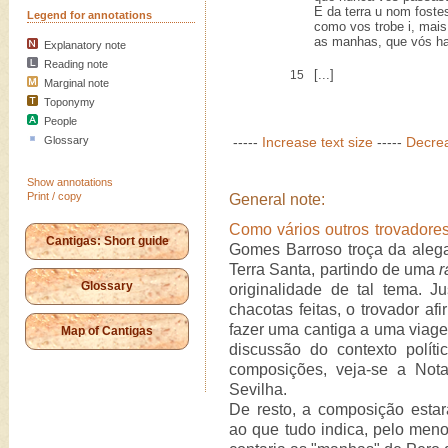
E da terra u nom foste
Legend for annotations
como vos trobe i, mais
as manhas, que vós ha
Explanatory note
Reading note
[...]
15
Marginal note
Toponymy
People
Glossary
-----
Increase text size
-----
Decrea
Show annotations
Print / copy
General note:
Como vários outros trovadore
Cantigas: Short guide
Gomes Barroso troça da aleg
Terra Santa, partindo de uma
Glossary
originalidade de tal tema. J
chacotas feitas, o trovador a
fazer uma cantiga a uma viag
Map of Cantigas
discussão do contexto políti
composições, veja-se a Not
Sevilha.
De resto, a composição estará
ao que tudo indica, pelo meno