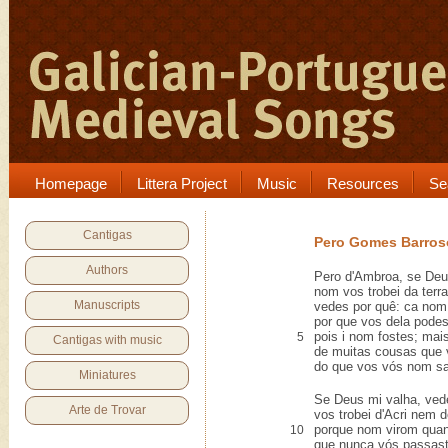
Homepage
Littera Project
Music
Resources
Se
Cantigas
Pero Gomes Barros
Authors
Pero d'Ambroa, se Deu
nom vos trobei da terra
Manuscripts
vedes por quê: ca nom
por que vos dela podes
pois i nom fostes; mais
5
Cantigas with music
de muitas cousas que v
do que vos vós nom sa
Miniatures
Se Deus mi valha, ved
Arte de Trovar
vos trobei d'Acri nem d
porque nom virom qua
10
que nunca vós passast