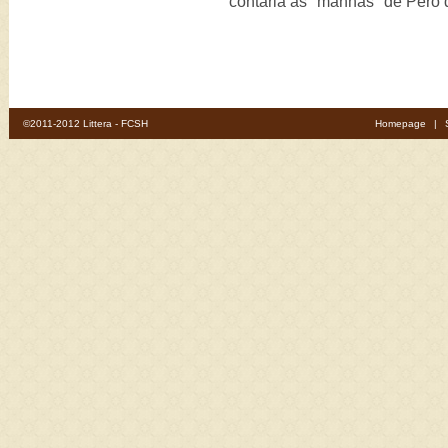
contaria as "manhas" de Pero
©2011-2012 Littera - FCSH
Homepage
|