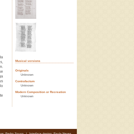
da
Musical versions
s,
m.
Originals
se
Unknown
ga
us
Contrafactum
lo
Unknown
Modern Composition or Recreation
te
Unknown
se: Pedro Sousa
|
Interface design: Paula Neves