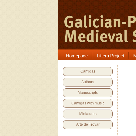
Homepage
Littera Project
M
Cantigas
Authors
Manuscripts
Cantigas with music
Miniatures
Arte de Trovar