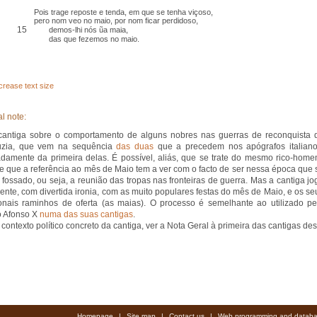
Pois trage reposte e tenda, em que se tenha viçoso,
pero nom veo no maio, por nom ficar perdidoso,
15
demos-lhi nós ũa maia,
das que fezemos no maio.
crease text size
l note:
antiga sobre o comportamento de alguns nobres nas guerras de reconquista 
uzia, que vem na sequência
das duas
que a precedem nos apógrafos italiano
amente da primeira delas. É possível, aliás, que se trate do mesmo rico-home
e que a referência ao mês de Maio tem a ver com o facto de ser nessa época que 
o fossado, ou seja, a reunião das tropas nas fronteiras de guerra. Mas a cantiga jo
ente, com divertida ironia, com as muito populares festas do mês de Maio, e os se
ionais raminhos de oferta (as maias). O processo é semelhante ao utilizado pe
o Afonso X
numa das suas cantigas
.
 contexto político concreto da cantiga, ver a Nota Geral à primeira das cantigas des
Homepage
|
Site map
|
Contact us
|
Web programming and databa