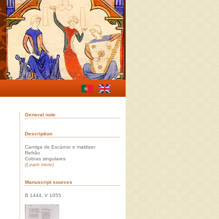
General note
Description
Cantiga de Escárnio e maldizer
Refrão
Cobras singulares
(Learn more)
Manuscript sources
B 1444, V 1055