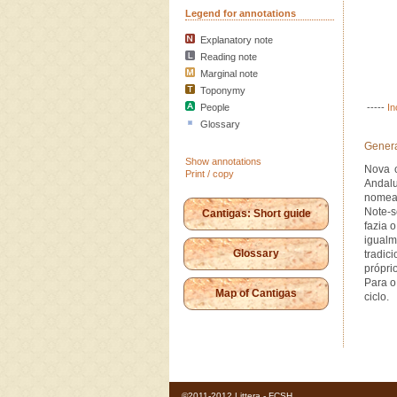
Legend for annotations
Explanatory note
Reading note
Marginal note
Toponymy
People
-----
In
Glossary
Genera
Show annotations
Nova c
Print / copy
Andal
nomead
Note-s
Cantigas: Short guide
fazia 
igualm
Glossary
tradic
própri
Para o
Map of Cantigas
ciclo.
©2011-2012 Littera - FCSH