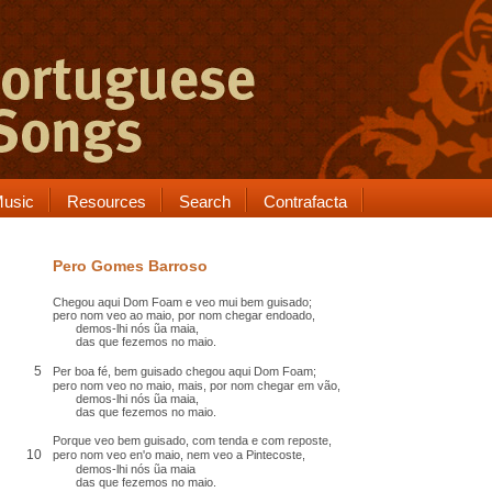
usic
Resources
Search
Contrafacta
Pero Gomes Barroso
Chegou aqui Dom Foam e veo mui bem guisado;
pero nom veo ao maio, por nom chegar endoado,
demos-lhi nós ũa maia,
das que fezemos no maio.
5
Per boa fé, bem guisado chegou aqui Dom Foam;
pero nom veo no maio, mais, por nom chegar em vão,
demos-lhi nós ũa maia,
das que fezemos no maio.
Porque veo bem guisado, com tenda e com reposte,
10
pero nom veo en'o maio, nem veo a Pintecoste,
demos-lhi nós ũa maia
das que fezemos no maio.