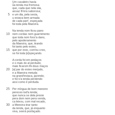
Um cavaleiro havia
ũa tenda mui fremosa
que, cada que nela siia,
assaz lh'era saborosa;
5
e um dia, pela sesta,
u estava bem armada
de cada part', espeçada
foi toda pela Maestra.
Na tenda nom ficou pano
10
nem cordas nem guarnimento
que toda nom foss'a dano,
pelo apoderamento
da Maestra, que, tirando
foi tanto pelo esteo,
15
que por esto, com'eu creo,
se foi toda [e]speçando.
A corda foi em pedaços
e o mais do al perdudo;
mais ficarom-lhi dous maços
20
[a] par do esteo merjudo,
e a Maestra metuda
na grand'estaca, jazendo;
e foi-s'a tenda perdendo
assi como é perduda.
25
Per míngua de bom meestre
pereceo tod'a tenda;
que nunca se dela preste
pera dom nem pera venda,
ca leixou, com mal recado,
30
a Meestra tirar tanto
da tenda, que, já enquanto
viva, seerá posfaçado.