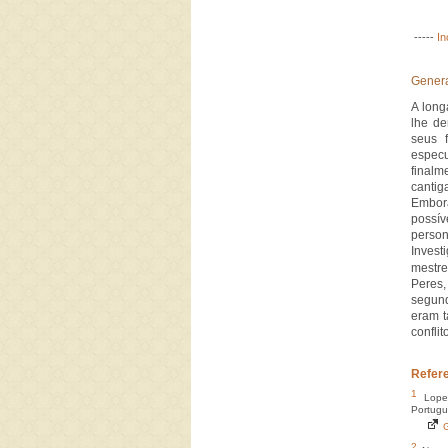
-----
In
Genera
A long
lhe de
seus 
especu
finalm
cantig
Embor
possív
perso
Invest
mestre
Peres,
segund
eram t
conflit
Refer
1
Lopes
Portug
G
2