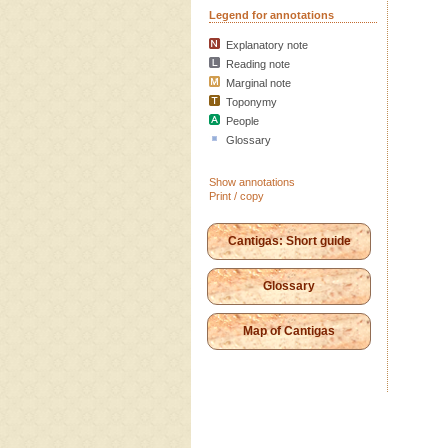
Legend for annotations
Explanatory note
Reading note
Marginal note
Toponymy
People
Glossary
Show annotations
Print / copy
Cantigas: Short guide
Glossary
Map of Cantigas