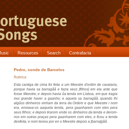
usic
Resources
Search
Contrafacta
Pedro, conde de Barcelos
Rubrica:
Esta cantiga de cima foi feita a um Meestre d'ordim de cavalaria,
porque havia sa barragãã e fazia seus [filhos] em ela ante que
fosse Meestre; e depois havia ũa tenda em Lisboa, em que tragia
mui grande haver a gaanho; e aquela sa barragãã, quando lhi
algũus dinheiros vinham da terra da Ordem e que Meestre i nom
era, enviava-os aaquela tenda, pera gaanharem com eles pera
seus filhos; e depois tirarom ende os dinheiros da tenda e derom-
nos em outras praças pera gaanharem com eles, e ficou a tenda
desfeita; e nom leixou por en o Meestre depois a [barra]gãã.