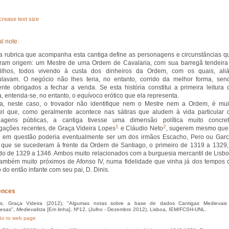
crease text size
l note:
a rubrica que acompanha esta cantiga define as personagens e circunstâncias q
ram origem: um Mestre de uma Ordem de Cavalaria, com sua barregã tendeira
filhos, todos vivendo à custa dos dinheiros da Ordem, com os quais, aliá
lavam. O negócio não lhes teria, no entanto, corrido da melhor forma, sen
ente obrigados a fechar a venda. Se esta história constitui a primeira leitura 
a, entenda-se, no entanto, o equívoco erótico que ela representa.
a, neste caso, o trovador não identifique nem o Mestre nem a Ordem, é mui
el que, como geralmente acontece nas sátiras que aludem à vida particular 
nagens públicas, a cantiga tivesse uma dimensão política muito concret
1
2
igações recentes, de Graça Videira Lopes
e Cláudio Neto
, sugerem mesmo que
 em questão poderia eventualmente ser um dos irmãos Escacho, Pero ou Garc
 que se sucederam à frente da Ordem de Santiago, o primeiro de 1319 a 1329,
o de 1329 a 1346. Ambos muito relacionados com a burguesia mercantil de Lisbo
ambém muito próximos de Afonso IV, numa fidelidade que vinha já dos tempos 
o do então infante com seu pai, D. Dinis.
ences
, Graça Videira (2012), "Algumas notas sobre a base de dados Cantigas Medievais
uesas",
Medievalista
[Em linha]. Nº12, (Julho - Dezembro 2012), Lisboa, IEM/FCSH-UNL.
o to web page