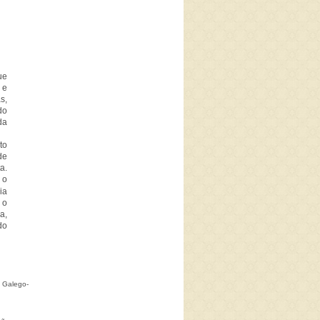
ue
 e
s,
do
da
to
de
a.
 o
ia
 o
a,
do
 Galego-