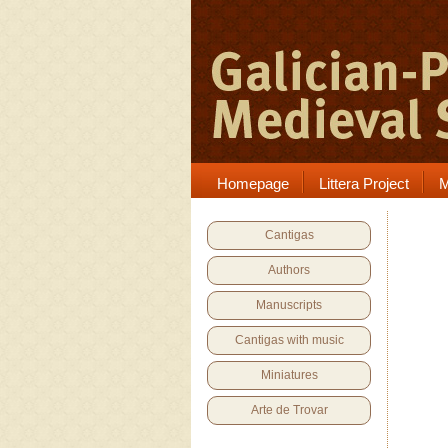
Homepage
Littera Project
M
Cantigas
Authors
Manuscripts
Cantigas with music
Miniatures
Arte de Trovar