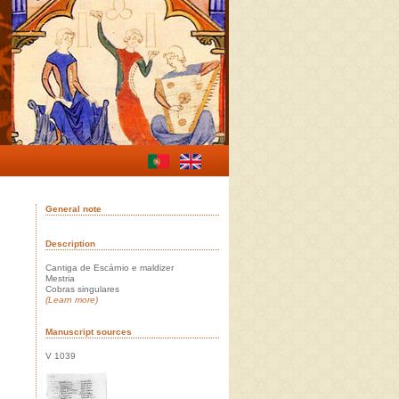
General note
Description
Cantiga de Escárnio e maldizer
Mestria
Cobras singulares
(Learn more)
Manuscript sources
V 1039