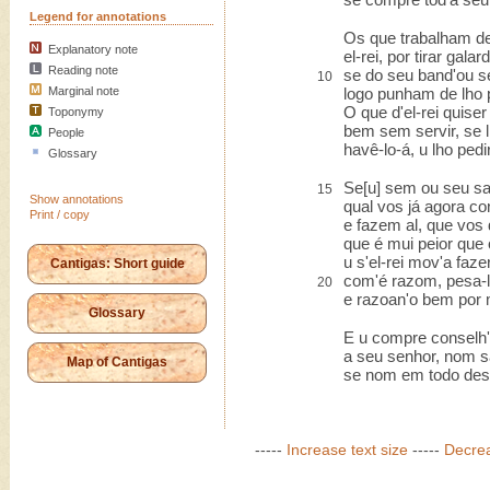
Legend for annotations
Os que trabalham de
Explanatory note
el-rei, por tirar gala
Reading note
se do seu band'ou 
10
Marginal note
logo punham de lho p
O que d'el-rei quiser 
Toponymy
bem sem servir, se lh
People
havê-lo-á, u lho pedir
Glossary
Se[u] sem ou seu sab
15
Show annotations
qual vos já agora con
Print / copy
e fazem al, que vos d
que é mui peior que o
u s'el-rei mov'a faz
Cantigas: Short guide
com'é razom, pesa-
20
e razoan'o bem por 
Glossary
E u compre conselh
a seu senhor, nom 
Map of Cantigas
se nom em todo desi
-----
Increase text size
-----
Decrea