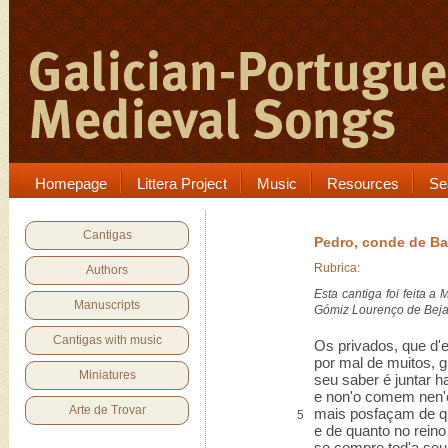
Homepage
Littera Project
Music
Resources
Se
Cantigas
Pedro, conde de Ba
Rubrica:
Authors
Esta cantiga foi feita a 
Manuscripts
Gómiz Lourenço de Beja
Cantigas with music
Os privados, que d'e
por mal de muitos, 
Miniatures
seu saber é juntar h
e non'o comem nen'
Arte de Trovar
mais posfaçam de q
5
e de quanto no reino
se compre tod'a seu