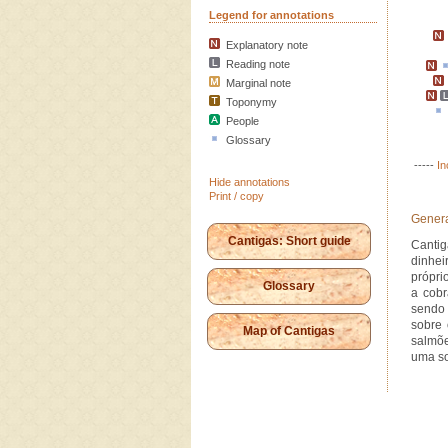
Legend for annotations
Explanatory note
Reading note
Marginal note
Toponymy
People
Glossary
-----
In
Hide annotations
Print / copy
Genera
Cantigas: Short guide
Cantig
dinhei
própri
Glossary
a cobr
sendo 
sobre 
Map of Cantigas
salmõe
uma s