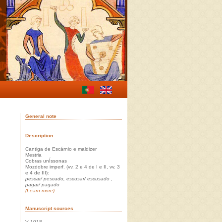
General note
Description
Cantiga de Escárnio e maldizer
Mestria
Cobras unÍssonas
Mozdobre imperf. (vv. 2 e 4 de I e II, vv. 3
e 4 de III):
pescar/ pescado, escusar/ escusado ,
pagar/ pagado
(Learn more)
Manuscript sources
V 1018