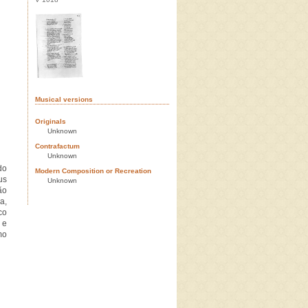
Musical versions
Originals
Unknown
Contrafactum
Unknown
do
Modern Composition or Recreation
us
Unknown
ão
a,
co
 e
mo