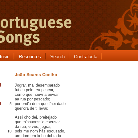
usic
Resources
Search
Contrafacta
João Soares Coelho
Jograr
,
mal desemparado
fui eu pelo teu pescar,
como que houvi a enviar
aa rua
por pescado;
por end
'
o dom que t'hei dado
5
quer'ora de ti levar.
Assi
cho
dei,
preitejado
que m'houvess'a escusar
da rua
; e vês, jograr,
pois me nom hás escusado,
10
um dom em linho dobrado