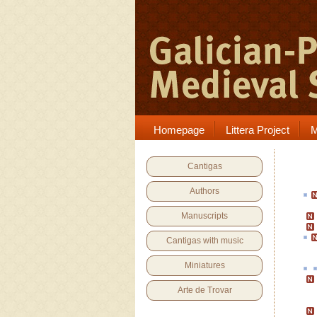
Homepage
Littera Project
M
Cantigas
Authors
Manuscripts
Cantigas with music
Miniatures
Arte de Trovar