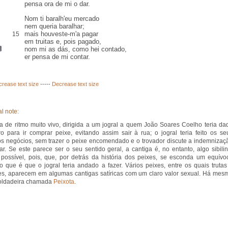
pensa ora de mi o dar.
Nom ti baralh'eu mercado
nem queria baralhar;
mais
houveste-m'a pagar
15
em truitas
e, pois pagado
,
nom mi as dás,
como hei
contado,
er pensa de mi contar.
crease text size
-----
Decrease text size
l note:
a de ritmo muito vivo, dirigida a um jogral a quem João Soares Coelho teria da
ro para ir comprar peixe, evitando assim sair à rua; o jogral teria feito os se
os negócios, sem trazer o peixe encomendado e o trovador discute a indemnizaç
ar. Se este parece ser o seu sentido geral, a cantiga é, no entanto, algo sibilin
possível, pois, que, por detrás da história dos peixes, se esconda um equívo
o que é que o jogral teria andado a fazer. Vários peixes, entre os quais trutas
s, aparecem em algumas cantigas satíricas com um claro valor sexual. Há mes
oldadeira chamada
Peixota
.