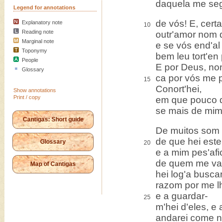
daquela me se
Legend for annotations
de vós! E, cert
Explanatory note
10
Reading note
outr'amor nom d
Marginal note
e se vós end'al
Toponymy
bem leu tort'en
People
E por Deus, no
Glossary
ca por vós me p
15
Conort'hei,
Show annotations
Print / copy
em que pouco d
se mais de mi
Cantigas: Short guide
De muitos som
de que hei este
Glossary
20
e a mim pes'af
de quem me va
Map of Cantigas
hei log'a busca
razom por me lh
e a guardar-
25
m'hei d'eles, e 
andarei come 