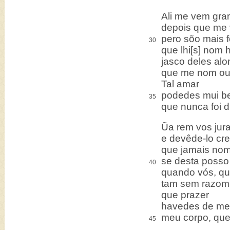
Ali me vem gra
depois que me v
pero sõo mais f
30
que lhi[s] nom h
jasco deles al
que me nom ou
Tal amar
podedes mui be
35
que nunca foi 
Ũa rem vos jura
e devêde-lo cre
que jamais nom
se desta posso 
40
quando vós, qu
tam sem razom 
que prazer
havedes de me 
meu corpo, que
45