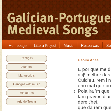
Homepage
Littera Project
Music
Resources
Se
Cantigas
Osoiro Anes
Authors
E por que me 
a[i]! melhor da
Manuscripts
Cuid'eu, rem i
Cantigas with music
eno mal que por
Pola ira 'm que
5
Miniatures
tam graves dias
dereit'hei,
Arte de Trovar
que da rem que