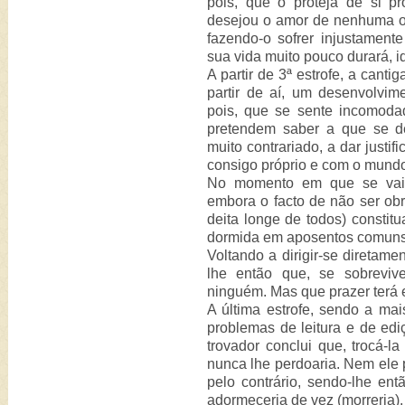
pois, que o proteja de si pr
desejou o amor de nenhuma out
fazendo-o sofrer injustament
sua vida muito pouco durará, i
A partir de 3ª estrofe, a cant
partir de aí, um desenvolvime
pois, que se sente incomod
pretendem saber a que se de
muito contrariado, a dar justifi
consigo próprio e com o mundo,
No momento em que se vai d
embora o facto de não ser ob
deita longe de todos) constit
dormida em aposentos comuns 
Voltando a dirigir-se diretamen
lhe então que, se sobreviv
ninguém. Mas que prazer terá 
A última estrofe, sendo a ma
problemas de leitura e de edi
trovador conclui que, trocá-
nunca lhe perdoaria. Nem ele pró
pelo contrário, sendo-lhe ent
adormeceria de vez (morreria).