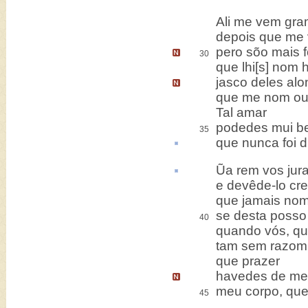
Ali me vem gra
depois que me v
pero sõo mais 
30
que lhi[s] nom h
jasco deles al
que me nom ou
Tal amar
podedes mui be
35
que nunca foi d
Ũa
rem
vos jura
e devêde-lo cre
que jamais nom
se desta posso 
40
quando vós, qu
tam sem razom 
que prazer
havedes de me 
meu corpo, que
45