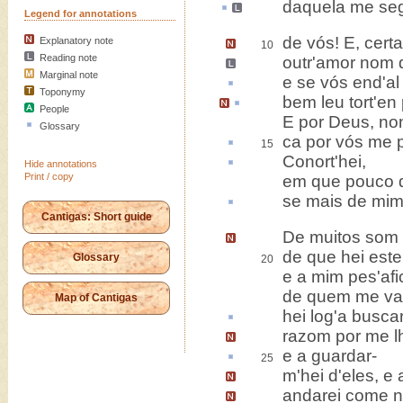
daquela me
se
Legend for annotations
de vós!
E, cert
Explanatory note
10
Reading note
outr
'amor nom d
Marginal note
e se vós
end'a
Toponymy
bem
leu
tort'en
People
E por Deus, no
Glossary
ca
por vós me p
15
Conort'
hei,
Hide annotations
Print / copy
em que pouco d
se mais de mi
Cantigas: Short guide
De muitos som
de que hei este
Glossary
20
e a mim pes'af
de quem me va
Map of Cantigas
hei log'a busca
razom por me lh
e a
guardar-
25
m'hei d'eles, e
andarei come 