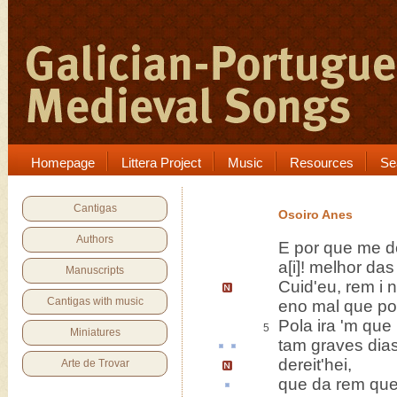
Homepage
Littera Project
Music
Resources
Se
Cantigas
Osoiro Anes
Authors
E por que me 
a[i]! melhor da
Manuscripts
Cuid'eu, rem i
Cantigas with music
eno mal que por
Pola ira 'm que
5
Miniatures
tam
graves
dia
dereit'hei,
Arte de Trovar
que da
rem
que