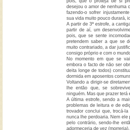
pois, que o proteja de si pr
desejou o amor de nenhuma out
fazendo-o sofrer injustament
sua vida muito pouco durará, i
A partir de 3ª estrofe, a cant
partir de aí, um desenvolvime
pois, que se sente incomod
pretendem saber a que se de
muito contrariado, a dar justifi
consigo próprio e com o mundo,
No momento em que se vai d
embora o facto de não ser ob
deita longe de todos) constit
dormida em aposentos comuns 
Voltando a dirigir-se diretamen
lhe então que, se sobreviv
ninguém. Mas que prazer terá 
A última estrofe, sendo a ma
problemas de leitura e de edi
trovador conclui que, trocá-
nunca lhe perdoaria. Nem ele pró
pelo contrário, sendo-lhe ent
adormeceria de vez (morreria).