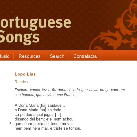
usic
Resources
Search
Contrafacta
Lopo Lias
Rubrica:
Estoutro cantar fez a ũa dona casada que havia preço com um
seu homem, que havia nome Franco.
A Dona Maria [há] soidade...
a Dona Maria [há] soidade...
ca perdeu aquel jograr [...]
dizendo del bem; e el nom achou
que nẽum preito del fosse mover,
5
nem bem nem mal, e triste se tornou.