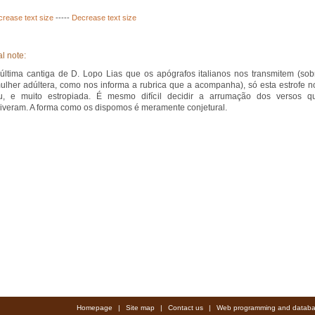
crease text size
-----
Decrease text size
l note:
última cantiga de D. Lopo Lias que os apógrafos italianos nos transmitem (sob
lher adúltera, como nos informa a rubrica que a acompanha), só esta estrofe n
u, e muito estropiada. É mesmo difícil decidir a arrumação dos versos q
iveram. A forma como os dispomos é meramente conjetural.
Homepage
|
Site map
|
Contact us
|
Web programming and databa