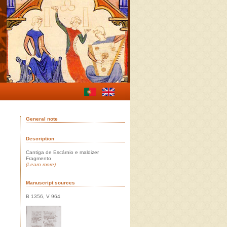
General note
Description
Cantiga de Escárnio e maldizer
Fragmento
(Learn more)
Manuscript sources
B 1356, V 964