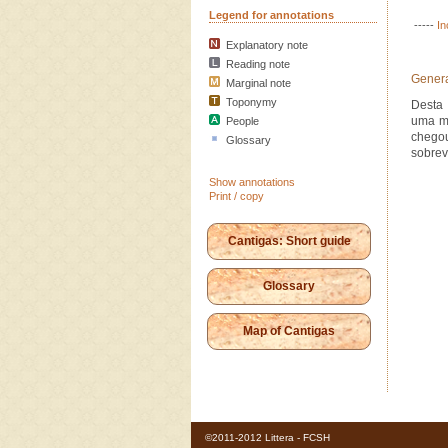
Legend for annotations
-----
In
Explanatory note
Reading note
Genera
Marginal note
Toponymy
Desta 
uma mu
People
chego
Glossary
sobrev
Show annotations
Print / copy
Cantigas: Short guide
Glossary
Map of Cantigas
©2011-2012 Littera - FCSH