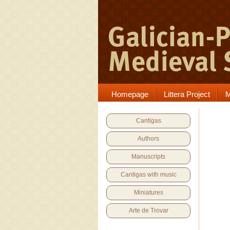
Homepage
Littera Project
M
Cantigas
Authors
Manuscripts
Cantigas with music
Miniatures
Arte de Trovar