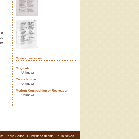
re
os
ue
Musical versions
Originals
Unknown
Contrafactum
Unknown
Modern Composition or Recreation
Unknown
se: Pedro Sousa
|
Interface design: Paula Neves