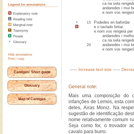
ca na sela rengedo
Legend for annotations
andaredes i mui b
e nom vos rengerá 
Explanatory note
Reading note
Podedes en
bafordar
15
Marginal note
e o tavlado britar,
Toponymy
e nom vos rengerá per
andaredes i melho
People
ca na sela rengedo
Glossary
andaredes i mui b
20
e nom vos rengerá 
Hide annotations
Print / copy
-----
Increase text size
-----
Decrea
Cantigas: Short guide
Glossary
General note:
Mais uma composição do c
Map of Cantigas
infanções de Lemos, esta com 
deles, Airas Moniz. Na resp
sugestão de identificação de
nome relativamente comum na 
Seja como for, o trovador a
cavalo para burro.