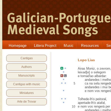
Homepage
Littera Project
Music
Resources
Se
Cantigas
Lopo Lias
Authors
Airas Moniz
, o
zevrom
leixad[e] o
selegom
Manuscripts
e tornad'ao albardar
:
andaredes
i
melho
ca
na sela
renged
5
Cantigas with music
andaredes i mui b
e nom vos renger
Miniatures
Tolhede
-lh'o
peitoral
,
Arte de Trovar
apertade-lh'o
atafal
,
e nom vos rengerá per
10
andaredes i melho