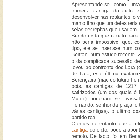
Apresentando-se como uma 
primeira cantiga do ciclo 
desenvolver nas restantes: o 
manto fino que um deles teria
selas decrépitas que usariam.
Sendo certo que o ciclo parece
não seria impossível que, c
tipo, ele se inserisse num co
Beltran, num estudo recente (
o da complicada sucessão de 
levou ao confronto dos Lara 
de Lara, este último exatam
Berengária (mãe do futuro Fern
pois, as cantigas de 1217.
satirizados (um dos quais é 
Moniz) poderiam ser vassa
Fernando, senhor da praça for
várias cantigas), o último d
partido real.
Cremos, no entanto, que a ref
cantiga
do ciclo, poderá apon
remoto. De facto, foi em Ben