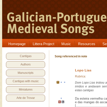
Homepage
Littera Project
Music
Resources
Se
Cantigas
Song referenced in note
Authors
Lopo Lias
Manuscripts
Rubrica:
Cantigas with music
Dom Lopo Lias trobou a
irmãos e andavam se
Miniatures
estas cantigas
Arte de Trovar
Da
esteira
vermelha ca
e das mangas do ascar
[................................