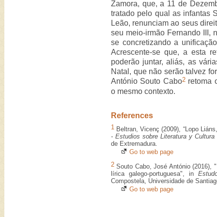
Zamora, que, a 11 de Dezembr
tratado pelo qual as infantas 
Leão, renunciam ao seus direit
seu meio-irmão Fernando III, n
se concretizando a unificação 
Acrescente-se que, a esta ref
poderão juntar, aliás, as vári
Natal, que não serão talvez fo
2
António Souto Cabo
retoma o
o mesmo contexto.
References
1
Beltran, Vicenç (2009), “Lopo Liáns
- Estudios sobre Literatura y Cultur
de Extremadura.
Go to web page
2
Souto Cabo, José António (2016), "E
lírica galego-portuguesa", in
Estud
Compostela, Universidade de Santia
Go to web page