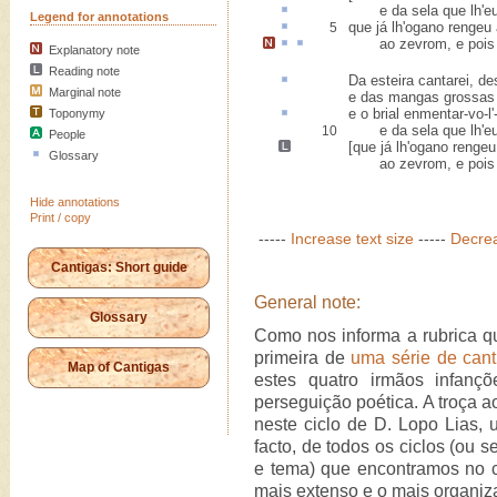
e da sela que lh'eu
Legend for annotations
que já lh'
ogano
rengeu a
5
ao
zevrom
, e
pois
Explanatory note
Reading note
Da esteira cantarei,
de
Marginal note
e das mangas grossas 
e o
brial
enmentar-vo-l'-
Toponymy
e da sela que lh'eu 
10
People
[
que já lh'ogano rengeu
Glossary
ao zevrom, e pois a
Hide annotations
Print / copy
-----
Increase text size
-----
Decrea
Cantigas: Short guide
General note:
Glossary
Como nos informa a rubrica 
primeira de
uma série de cant
Map of Cantigas
estes quatro irmãos infanç
perseguição poética. A troça a
neste ciclo de D. Lopo Lias, 
facto, de todos os ciclos (ou 
e tema) que encontramos no ca
mais extenso e o mais organiz