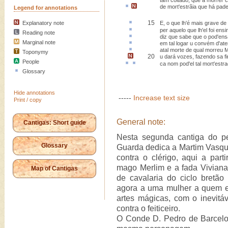
tam coitado, que a morrer
de mort'
estrãia
que
há pade
Legend for annotations
15
Explanatory note
E, o que lh'é mais
grave
de 
per
aquelo
que lh'el foi ensi
Reading note
diz que sabe que o pod'
ens
Marginal note
em tal logar u convém d'
ate
atal
morte de qual morreu M
Toponymy
20
u dará vozes, fazendo sa f
People
ca
nom pod'el tal mort'
estra
Glossary
Hide annotations
-----
Increase text size
Print / copy
General note:
Cantigas: Short guide
Nesta segunda cantiga do pe
Glossary
Guarda dedica a Martim Vasqu
contra o clérigo, aqui a pa
mago Merlim e a fada Vivian
Map of Cantigas
de cavalaria do ciclo bretã
agora a uma mulher a quem el
artes mágicas, com o inevitáve
contra o feiticeiro.
O Conde D. Pedro de Barcel