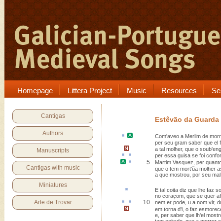
Homepage
Littera Project
Music
Resources
Se
Cantigas
Estêvão da Guarda
Authors
Com'
aveo
a
Merlim
de morr
per seu gram saber que el f
a tal molher
, que o soub'en
Manuscripts
per essa
guisa
se foi confo
5
Martim Vasquez
, per quant
Cantigas with music
que o tem mort'ũa molher a
a que mostrou, por seu mal
Miniatures
E tal
coita
diz que lhe faz so
no coraçom, que se quer af
Arte de Trovar
10
nem
er
pode,
u
a nom vir, d
em torna d'i, o faz esmorec
e, per saber que lh'el mostr