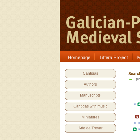
Homepage
Littera Project
M
Cantigas
Search
→
(li
Authors
Manuscripts
Cantigas with music
Miniatures
Arte de Trovar