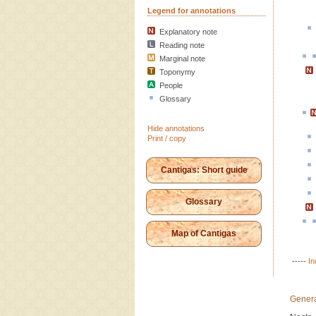
Legend for annotations
Explanatory note
Reading note
Marginal note
Toponymy
People
Glossary
Hide annotations
Print / copy
Cantigas: Short guide
Glossary
Map of Cantigas
-----
In
Genera