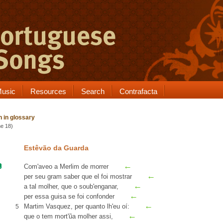
usic
Resources
Search
Contrafacta
 in glossary
ne 18)
Estêvão da Guarda
←
Com'
aveo
a
Merlim
de morrer
←
per seu gram saber que el foi mostrar
←
a tal molher
, que o soub'enganar,
←
per essa
guisa
se foi confonder
←
Martim Vasquez
, per quanto lh'eu
oí
:
5
←
que o tem mort'ũa molher assi,