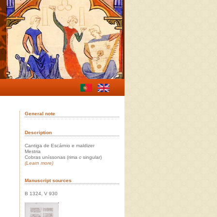
General note
Description
Cantiga de Escárnio e maldizer
Mestria
Cobras uníssonas (rima
c
singular)
(Learn more)
Manuscript sources
B 1324, V 930