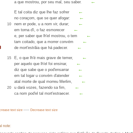
←
a que mostrou, por seu mal, seu saber.
←
E tal
coita
diz que lhe faz sofrer
←
no coraçom, que se quer afogar:
←
nem
er
pode,
u
a nom vir, durar;
10
←
em torna d'i, o faz esmorecer
←
e, per saber que lh'el mostrou, o tem
←
tam coitado, que a morrer convém
←
de mort'
estrãia
que
há padecer.
←
E, o que lh'é mais
grave
de temer,
15
←
per
aquelo
que lh'el foi ensinar,
←
diz que sabe que o pod'
ensarrar
←
em tal logar u convém d'
atender
←
atal
morte de qual morreu Merlim,
←
u dará vozes, fazendo sa fim,
20
←
ca
nom pod'el tal mort'
estraecer
.
crease text size
-----
Decrease text size
l note: