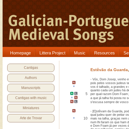
Homepage
Littera Project
Music
Resources
Se
Cantigas
Estêvão da Guarda
Authors
- Vós, Dom Josep, venho e
pois pelos vossos judeus
t
vos é
talhado
, a grandes e
Manuscripts
quanto cada um judeu há de
5
per qual razom Dom
Foam
Cantigas with music
a que já
talha
foi posta
no s
s'escusa sempre de vosc
Miniatures
- [E]stêvam da Guarda,
pod
qual judeu quer de peitar o
Arte de Trovar
10
mais
na talha, graças nem
num lhi faram os que ham de
e Dom Foam já per vezes 