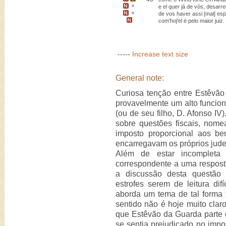
e el quer já de vós,
desarre
de vos haver assi [mal]
esp
com'hoj'el é
pelo maior juiz
.
-----
Increase text size
General note:
Curiosa tenção entre Estêvão
provavelmente um alto funcion
(ou de seu filho, D. Afonso IV
sobre questões fiscais, nome
imposto proporcional aos b
encarregavam os próprios jude
Além de estar incompleta (
correspondente a uma respost
a discussão desta questão 
estrofes serem de leitura dif
aborda um tema de tal forma 
sentido não é hoje muito clar
que Estêvão da Guarda parte 
se sentia prejudicado no impos