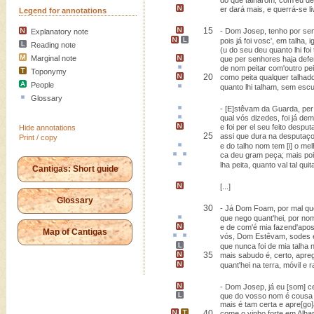
do que talharom, com'eu de
er dará mais, e querrá-se li
Legend for annotations
15
- Dom Josep,
tenho por s
Explanatory note
pois
já foi vosc', em talha, 
Reading note
(u do seu deu quanto lhi foi
Marginal note
que per senhores haja def
de nom
peitar
com'outro pei
Toponymy
20
como peita qualquer talhad
People
quanto lhi talham, sem
esc
Glossary
- [E]stêvam da Guarda, per
qual vós dizedes, foi já
dem
e foi per el seu feito despu
Hide annotations
25
assi que dura na desputaç
Print / copy
e do talho nom tem
[i]
o mel
ca
deu gram
peça
; mais po
lha peita, quanto val tal
qui
Cantigas: Short guide
[...]
Glossary
30
- Já Dom Foam, por mal que
que
nego
quant'hei, por nom
e
de com'é mia fazend'apo
Map of Cantigas
vós, Dom Estêvam, sodes
que nunca foi de mia
talha
35
mais sabudo é, certo, apr
quant'hei na terra,
móvil e r
- Dom Josep,
já eu [som] ce
que do vosso nom é
cousa
mais é tam certa e apre[go
40
come
o vinho forte em
Alhar