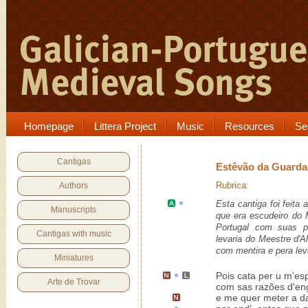
Homepage
Littera Project
Music
Resources
Se
Cantigas
Estêvão da Guarda
Rubrica:
Authors
Esta cantiga foi feit
Manuscripts
que era escudeiro do
Portugal com suas
p
Cantigas with music
levaria do Meestre d'Al
com mentira e pera leva
Miniatures
Pois cata per u m'
esp
Arte de Trovar
com sas razões d'e
e me quer
meter a d