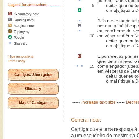
por end
', antes que 
Legend for annotations
deitar quer'eu to
5
o ma[s]tique a
D
Explanatory note
Reading note
Pois me tenta de tal
per que m'há já esp
Marginal note
eu, com'home de
re
Toponymy
em véspera d'Ano N
10
People
deitar quer'eu to
Glossary
o ma[s]tique a D
E pois ele,
às primeir
Hide annotations
quer de mim levar o
Print / copy
come
engador
judeu
15
em vésperas de Jane
Cantigas: Short guide
deitar quer'eu to
o ma[s]tique a D
Glossary
-----
Increase text size
-----
Decrea
Map of Cantigas
General note:
Cantiga que é uma resposta à s
a um escudeiro do mestre da O