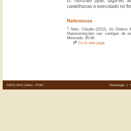
D. Gonzalo (que, diga-se, a
castelhanas e executado no fin
References
1
Neto, Cláudio (2012),
As Ordens Mi
Representações nas cantigas de es
Mestrado, 85-94.
Go to web page
©2011-2012 Littera - FCSH
Homepage
|