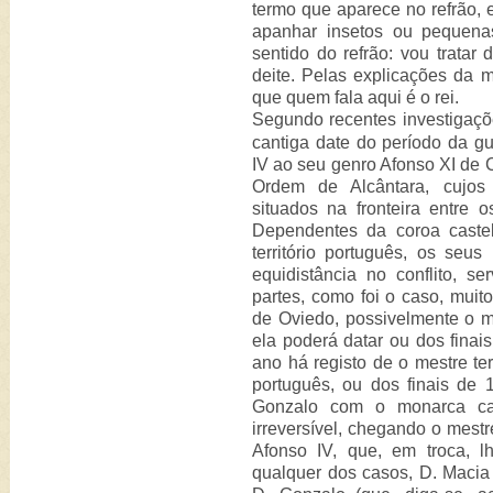
termo que aparece no refrão,
apanhar insetos ou pequena
sentido do refrão: vou tratar 
deite. Pelas explicações da 
que quem fala aqui é o rei.
Segundo recentes investigaçõ
cantiga date do período da g
IV ao seu genro Afonso XI de C
Ordem de Alcântara, cujos 
situados na fronteira entre o
Dependentes da coroa caste
território português, os seu
equidistância no conflito, s
partes, como foi o caso, muit
de Oviedo, possivelmente o me
ela poderá datar ou dos fina
ano há registo de o mestre t
português, ou dos finais de
Gonzalo com o monarca cas
irreversível, chegando o mestr
Afonso IV, que, em troca, 
qualquer dos casos, D. Macia