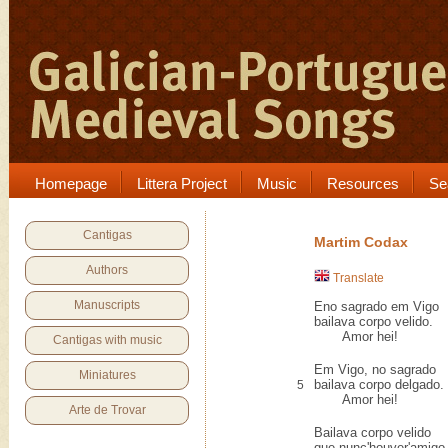
Homepage
Littera Project
Music
Resources
Se
Cantigas
Martim Codax
Authors
Translate
Manuscripts
Eno sagrado em Vigo
bailava corpo velido.
Amor hei!
Cantigas with music
Em Vigo, no sagrado
Miniatures
bailava corpo delgado.
5
Amor hei!
Arte de Trovar
Bailava corpo velido
que nunc'houver'amigo