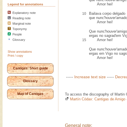
Amor hei!
Legend for annotations
Explanatory note
Bailava corpo delgado
10
que nunc'houver'amado
Reading note
Amor hei!
Marginal note
Toponymy
Que nunc'houver'amigo
People
ergas no sagrad'em Vi
Amor hei!
Glossary
15
Que nunc'houver'amad
Show annotations
ergas em Vigo no sagr
Print / copy
Amor hei!
Cantigas: Short guide
-----
Increase text size
-----
Decrea
Glossary
Map of Cantigas
To access the discography of Martin 
Martín Códax: Cantigas de Amigo 
General note: