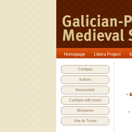
Homepage
Littera Project
M
Cantigas
Authors
Manuscripts
Cantigas with music
Miniatures
Arte de Trovar