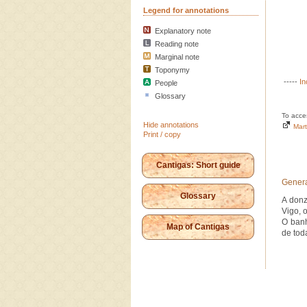
Legend for annotations
Explanatory note
Reading note
Marginal note
Toponymy
-----
In
People
Glossary
To acce
Hide annotations
Mart
Print / copy
Cantigas: Short guide
Genera
Glossary
A donz
Vigo, 
O banh
Map of Cantigas
de tod