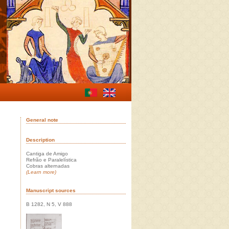
General note
Description
Cantiga de Amigo
Refrão e Paralelística
Cobras alternadas
(Learn more)
Manuscript sources
B 1282, N 5, V 888