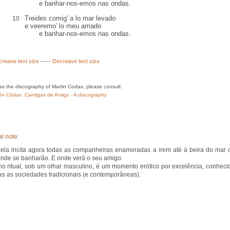
e banhar-nos-emos nas ondas.
Treides comig' a lo mar levado
10
e veeremo' lo meu amado
e banhar-nos-emos nas ondas.
crease text size
-----
Decrease text size
ss the discography of Martin Codax, please consult:
ín Códax: Cantigas de Amigo - A discography
l note:
ela incita agora todas as companheiras enamoradas a irem até à beira do mar 
onde se banharão. E onde verá o seu amigo.
o ritual, sob um olhar masculino, é um momento erótico por excelência, conheci
as as sociedades tradicionais (e contemporâneas).