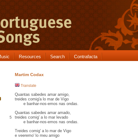
usic
Resources
Search
Contrafacta
Martim Codax
Translate
Quantas sabedes amar amigo,
treides
comig'a lo mar de
Vigo
e banhar-nos-emos nas ondas.
Quantas sabedes amar amado,
treides comig' a lo mar
levado
5
e banhar-nos-emos nas ondas.
Treides comig' a lo mar de Vigo
e veeremo' lo meu amigo