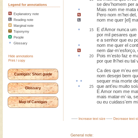
se dev'homem per a
Legend for annotations
Mais nom me mata
Explanatory note
Pero nom m'hei del, p
nom me quer [el]
ma
Reading note
Marginal note
E d'Amor nunca um
15
Toponymy
por mil pesares que 
People
e a senhor que eu p
Glossary
nom me quer el
cont
nem dar-m'esforço, 
Pois m'
esto
faz e m
20
Hide annotations
por que lh'hei eu tal
Print / copy
Ca des que m'eu em
Cantigas: Short guide
nom desejei bem qu
sequer
mia morte de
que ant'eu muito
soí
25
Glossary
E Amor nom me mat
mais matar-m'-ia, s
ou eu cuidass'em mi
Map of Cantigas
-----
Increase text size
-----
Decrease text s
General note: