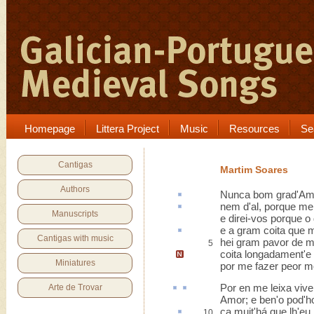
Homepage
Littera Project
Music
Resources
Se
Cantigas
Martim Soares
Authors
Nunca
bom grad
'Am
nem d'
al
, porque me 
Manuscripts
e direi-vos porque o 
e a gram
coita
que mi
Cantigas with music
hei gram pavor de m
5
coita longadament'e
Miniatures
por me fazer peor m
Por en
me leixa viv
Arte de Trovar
Amor; e ben'o pod'h
ca
muit'há que lh'eu
10