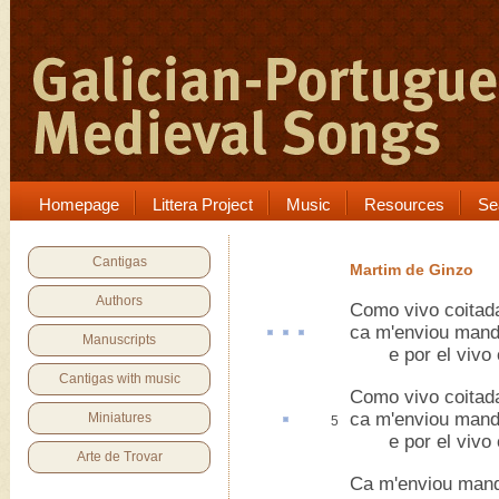
Homepage
Littera Project
Music
Resources
Se
Cantigas
Martim de Ginzo
Authors
Como vivo coitad
ca
m'enviou
mand
Manuscripts
e por el vivo c
Cantigas with music
Como vivo coitad
ca m'enviou mand
Miniatures
5
e por el vivo c
Arte de Trovar
Ca m'enviou manda