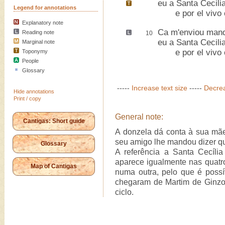
eu a
Santa Cecili
Legend for annotations
e por el vivo c
Explanatory note
Ca m'enviou mand
Reading note
10
eu a Santa Cecili
Marginal note
e por el vivo c
Toponymy
People
Glossary
-----
Increase text size
-----
Decrea
Hide annotations
Print / copy
General note:
Cantigas: Short guide
A donzela dá conta à sua mãe
seu amigo lhe mandou dizer que
Glossary
A referência a Santa Cecília
aparece igualmente nas quatro
Map of Cantigas
numa outra, pelo que é poss
chegaram de Martim de Ginz
ciclo.