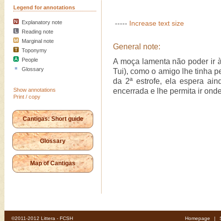
Legend for annotations
Explanatory note
-----
Increase text size
Reading note
Marginal note
General note:
Toponymy
People
A moça lamenta não poder ir 
Glossary
Tui), como o amigo lhe tinha 
da 2ª estrofe, ela espera a
Show annotations
encerrada e lhe permita ir on
Print / copy
Cantigas: Short guide
Glossary
Map of Cantigas
©2011-2012 Littera - FCSH
Homepage
|