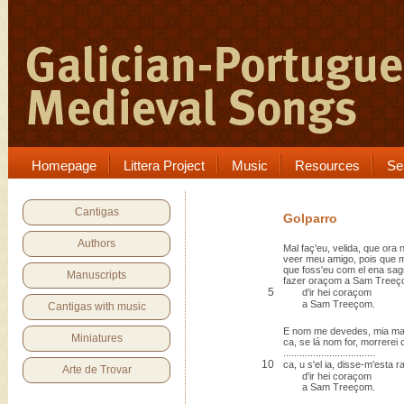
Homepage
Littera Project
Music
Resources
Se
Cantigas
Golparro
Authors
Mal faç'eu, velida, que ora
veer meu amigo, pois que
que foss'eu com el ena sa
Manuscripts
fazer oraçom a Sam Treeç
5
d'ir hei coraçom
a Sam Treeçom.
Cantigas with music
E nom me devedes, mia mad
Miniatures
ca, se lá nom for, morrerei
..................................
10
ca, u s'el ia, disse-m'esta 
Arte de Trovar
d'ir hei coraçom
a Sam Treeçom.