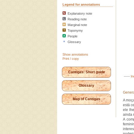
Legend for annotations
Explanatory note
Reading note
Marginal note
Toponymy
People
Glossary
Show annotations
Print / copy
Cantigas: Short guide
-----
In
Glossary
Genera
Map of Cantigas
A moça
está c
ele lh
ainda 
A comp
femini
intere
poderi