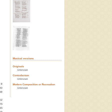
Musical versions
Originals
Unknown
Contrafactum
Unknown
 e
Modern Composition or Recreation
mo
Unknown
ue
oz
es
as
ua