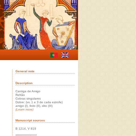
General note
Description
Cantiga de Amigo
Refrão
Cobras singulares
Dobre: (vv. 1 e 3 de cada estrofe)
amigo
(I),
feito
(II),
dito
(III)
(Learn more)
Manuscript sources
B 1214, V 819