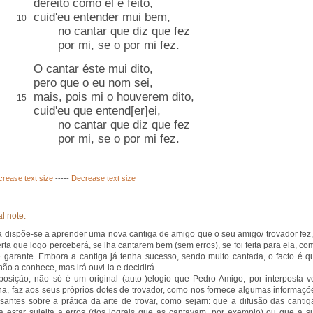
dereito como el é feito,
cuid'eu entender mui bem,
10
no cantar que diz que fez
por mi, se o por mi fez.
O cantar éste mui dito,
pero que o eu nom sei,
mais, pois mi o houverem dito,
15
cuid'eu que entend[er]ei,
no cantar que diz que fez
por mi, se o por mi fez.
crease text size
-----
Decrease text size
l note:
 dispõe-se a aprender uma nova cantiga de amigo que o seu amigo/ trovador fez,
erta que logo perceberá, se lha cantarem bem (sem erros), se foi feita para ela, co
e garante. Embora a cantiga já tenha sucesso, sendo muito cantada, o facto é q
não a conhece, mas irá ouvi-la e decidirá.
osição, não só é um original (auto-)elogio que Pedro Amigo, por interposta v
na, faz aos seus próprios dotes de trovador, como nos fornece algumas informaçõ
ssantes sobre a prática da arte de trovar, como sejam: que a difusão das cantig
a estar sujeita a erros (dos jograis que as cantavam, por exemplo) ou que a s