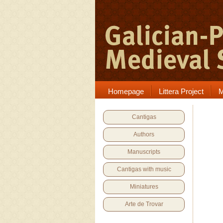
Homepage
Littera Project
M
Cantigas
Authors
Manuscripts
Cantigas with music
Miniatures
Arte de Trovar