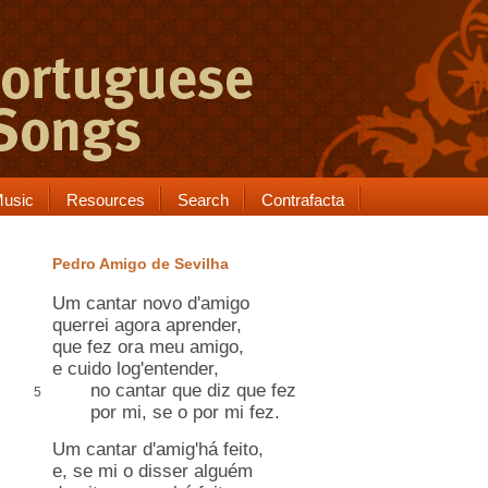
usic
Resources
Search
Contrafacta
Pedro Amigo de Sevilha
Um cantar novo d'amigo
querrei agora aprender,
que fez ora meu amigo,
e cuido log'entender,
no cantar que diz que fez
5
por mi, se o por mi fez.
Um cantar d'amig'há feito,
e, se mi o disser alguém