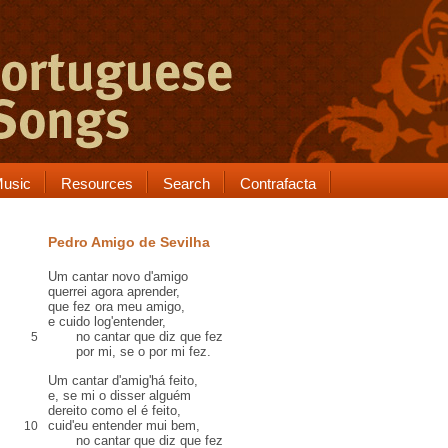
usic
Resources
Search
Contrafacta
Pedro Amigo de Sevilha
Um cantar novo d'amigo
querrei
agora aprender,
que fez ora meu amigo,
e cuido log'entender,
no cantar que diz que fez
5
por mi, se o por mi fez.
Um cantar d'amig'há feito,
e,
se mi o disser alguém
dereito como el é feito
,
cuid'eu entender mui bem,
10
no cantar que diz que fez