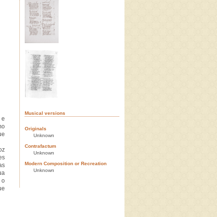
Musical versions
 e
mo
Originals
ue
Unknown
Contrafactum
oz
Unknown
es
Modern Composition or Recreation
as
Unknown
ua
 o
ue