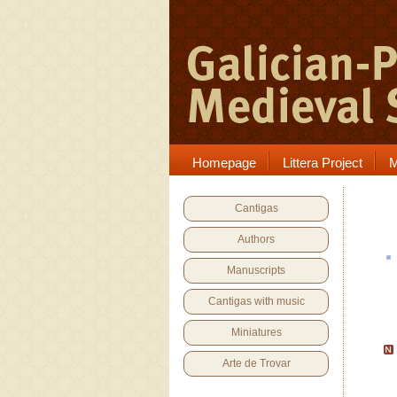
Homepage
Littera Project
M
Cantigas
Authors
Manuscripts
Cantigas with music
Miniatures
Arte de Trovar