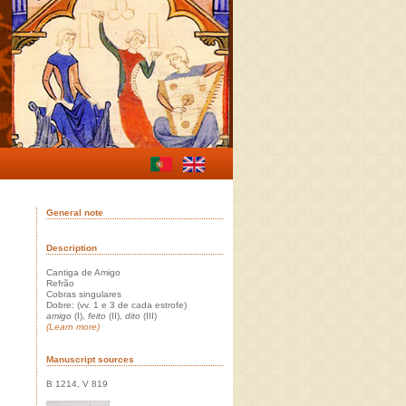
General note
Description
Cantiga de Amigo
Refrão
Cobras singulares
Dobre: (vv. 1 e 3 de cada estrofe)
amigo
(I),
feito
(II),
dito
(III)
(Learn more)
Manuscript sources
B 1214, V 819