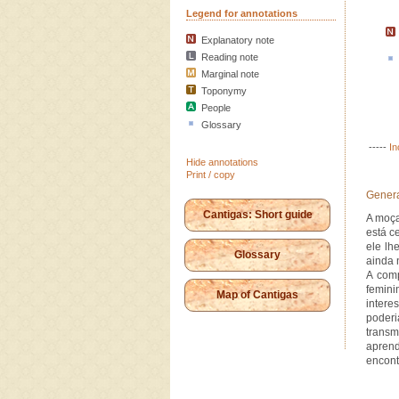
Legend for annotations
Explanatory note
Reading note
Marginal note
Toponymy
People
Glossary
-----
In
Hide annotations
Print / copy
Genera
Cantigas: Short guide
A moça
está c
ele lh
Glossary
ainda 
A comp
femini
Map of Cantigas
intere
poderi
transm
aprend
encont