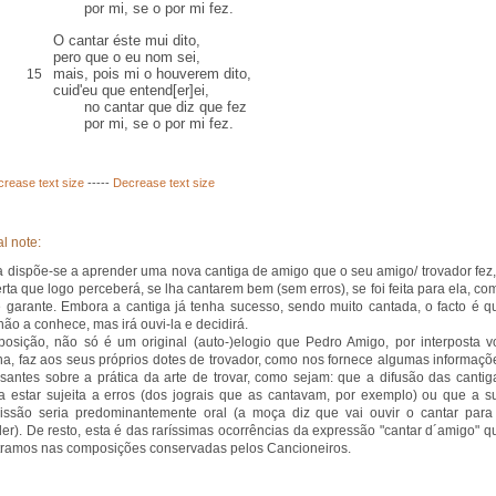
por mi, se o por mi fez.
O cantar éste mui dito,
pero que o eu nom sei,
mais
, pois mi o houverem dito,
15
cuid'eu que entend[er]ei,
no cantar que diz que fez
por mi, se o por mi fez.
crease text size
-----
Decrease text size
l note:
 dispõe-se a aprender uma nova cantiga de amigo que o seu amigo/ trovador fez,
erta que logo perceberá, se lha cantarem bem (sem erros), se foi feita para ela, co
e garante. Embora a cantiga já tenha sucesso, sendo muito cantada, o facto é q
não a conhece, mas irá ouvi-la e decidirá.
osição, não só é um original (auto-)elogio que Pedro Amigo, por interposta v
na, faz aos seus próprios dotes de trovador, como nos fornece algumas informaçõ
ssantes sobre a prática da arte de trovar, como sejam: que a difusão das cantig
a estar sujeita a erros (dos jograis que as cantavam, por exemplo) ou que a s
issão seria predominantemente oral (a moça diz que vai ouvir o cantar para
er). De resto, esta é das raríssimas ocorrências da expressão "cantar d´amigo" q
ramos nas composições conservadas pelos Cancioneiros.