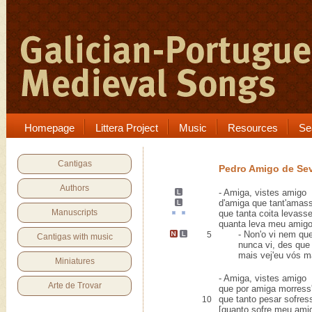
Homepage
Littera Project
Music
Resources
Se
Cantigas
Pedro Amigo de Sev
Authors
-
Amiga, vistes amigo
d'amiga que tant'
amass
Manuscripts
que tanta
coita
levass
quanta leva meu amig
-
Non'o vi nem que
5
Cantigas with music
nunca vi, des que 
mais vej'eu vós m
Miniatures
- Amiga, vistes amigo
Arte de Trovar
que por amiga morress'
que tanto pesar sofres
10
[quanto sofre meu ami