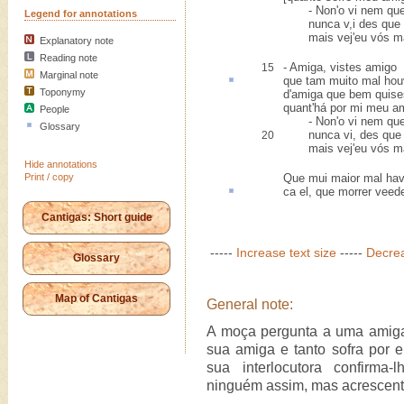
- Non'o vi nem quen
Legend for annotations
nunca v,i des que f
mais vej'eu vós mai
Explanatory note
Reading note
- Amiga, vistes amigo
15
Marginal note
que
tam muito
mal hou
Toponymy
d'amiga que bem quis
quant'há por mi meu a
People
- Non'o vi nem quen
Glossary
nunca vi, des que f
20
mais vej'eu vós mai
Hide annotations
Print / copy
Que mui maior mal ha
ca
el, que morrer veed
Cantigas: Short guide
-----
Increase text size
-----
Decrea
Glossary
Map of Cantigas
General note:
A moça pergunta a uma amig
sua amiga e tanto sofra por 
sua interlocutora confirma
ninguém assim, mas acrescenta