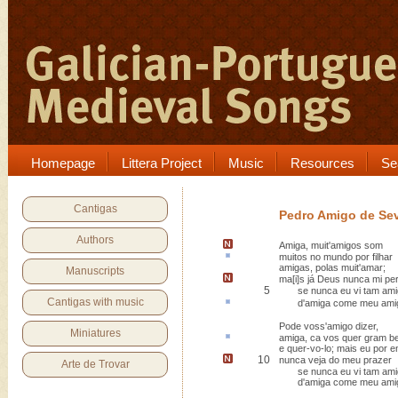
Homepage
Littera Project
Music
Resources
Se
Cantigas
Pedro Amigo de Sev
Authors
Amiga,
muit'amigos som
muitos no mundo
por
filhar
amigas, polas muit'amar;
Manuscripts
ma[i]s já Deus nunca mi p
5
se nunca eu vi tam ami
Cantigas with music
d'amiga
come
meu ami
Pode voss'amigo dizer,
Miniatures
amiga,
ca
vos quer gram b
e quer-vo-lo; mais eu por e
10
nunca veja do meu prazer
Arte de Trovar
se nunca eu vi tam ami
d'amiga come meu ami