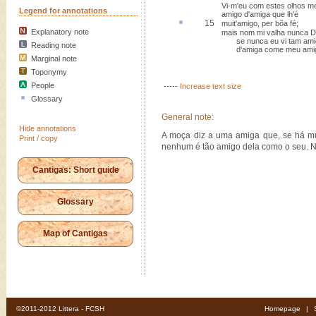
Vi-m'eu com estes olhos m
Legend for annotations
amigo d'amiga que lh'é
15
muit'amigo,
per bõa fé
;
Explanatory note
mais nom mi valha nunca 
se nunca eu vi tam ami
Reading note
d'amiga come meu ami
Marginal note
Toponymy
People
-----
Increase text size
Glossary
General note:
Hide annotations
A moça diz a uma amiga que, se há mu
Print / copy
nenhum é tão amigo dela como o seu. N
Cantigas: Short guide
Glossary
Map of Cantigas
©2011-2012 Littera - FCSH
Homepage
|