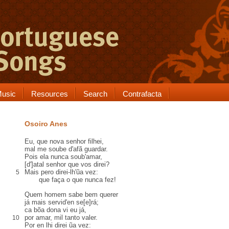
usic
Resources
Search
Contrafacta
Osoiro Anes
Eu, que nova senhor
filhei
,
mal me soube d'afã guardar.
Pois ela nunca soub'amar,
[d']atal senhor que vos direi?
Mais
pero
direi-lh'ũa vez:
5
que faça o que nunca fez!
Quem homem sabe bem querer
já mais servid'en se[e]rá
;
ca
bõa dona
vi eu já,
por amar,
mil tanto valer
.
10
Por en
lhi direi ũa vez: