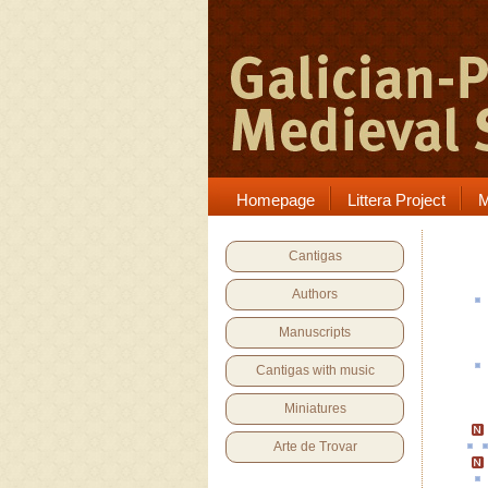
Homepage
Littera Project
M
Cantigas
Authors
Manuscripts
Cantigas with music
Miniatures
Arte de Trovar