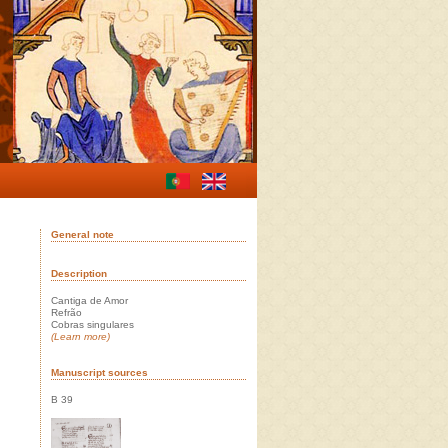
General note
Description
Cantiga de Amor
Refrão
Cobras singulares
(Learn more)
Manuscript sources
B 39