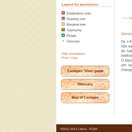
Legend for annotations
Explanatory note
-----
In
Reading note
Marginal note
Toponymy
Genera
People
Glossary
Se o t
não sa
do ha
Hide annotations
melhor
Print / copy
O tópi
um su
chang
Cantigas: Short guide
Glossary
Map of Cantigas
©2011-2012 Littera - FCSH