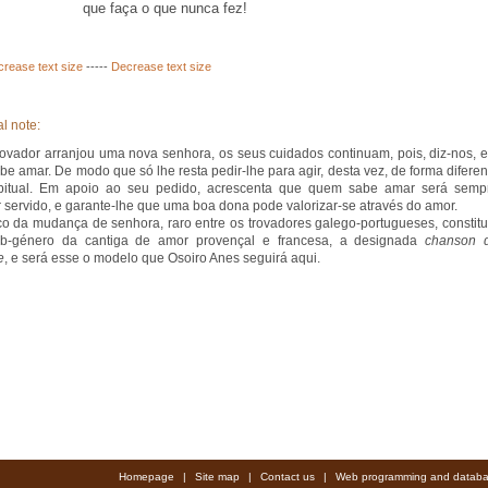
que faça o que nunca fez!
crease text size
-----
Decrease text size
l note:
rovador arranjou uma nova senhora, os seus cuidados continuam, pois, diz-nos, e
be amar. De modo que só lhe resta pedir-lhe para agir, desta vez, de forma diferen
bitual. Em apoio ao seu pedido, acrescenta que quem sabe amar será semp
 servido, e garante-lhe que uma boa dona pode valorizar-se através do amor.
co da mudança de senhora, raro entre os trovadores galego-portugueses, constitu
b-género da cantiga de amor provençal e francesa, a designada
chanson 
e
, e será esse o modelo que Osoiro Anes seguirá aqui.
Homepage
|
Site map
|
Contact us
|
Web programming and databa