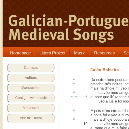
Homepage
Littera Project
Music
Resources
Se
Cantigas
Juião Bolseiro
Authors
Da noite d'
eire
poderam
grandes três noites,
se
Manuscripts
mais na d'hoje mi vẽo
ca
vẽo meu amigo
e, ante que lh'
uviasse
d
5
Cantigas with music
vẽo a luz e foi log
Miniatures
E pois m'eu eire
senlhe
a noite foi e vẽo e duro
Arte de Trovar
mais a d'hoje pouco a
ca vẽo meu amigo
10
e, tanto que mi a fala