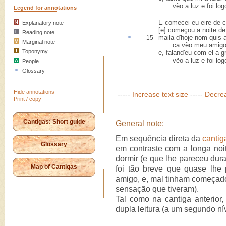
vẽo a luz e foi log
Legend for annotations
E comecei eu eire de c
Explanatory note
[e] começou a noite de
Reading note
maila
d'hoje nom quis a
15
Marginal note
ca vẽo meu amigo
Toponymy
e, faland'eu com el a g
vẽo a luz e foi log
People
Glossary
Hide annotations
-----
Increase text size
-----
Decrea
Print / copy
Cantigas: Short guide
General note:
Em sequência direta da
cantig
Glossary
em contraste com a longa noi
dormir (e que lhe pareceu dura
Map of Cantigas
foi tão breve que quase lhe 
amigo, e, mal tinham começado 
sensação que tiveram).
Tal como na cantiga anterior,
dupla leitura (a um segundo nív