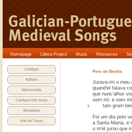
Homepage
Littera Project
Music
Resources
Se
Cantigas
Pero de Berdia
Authors
Jurava-mi o meu
quand'el falava c
Manuscripts
que nunc'alhur viv
sem mi; e nom mi
Cantigas with music
tam gram bem 
5
Miniatures
Foi um dia polo v
Arte de Trovar
a Santa Marta, e
u m'el jurou que m