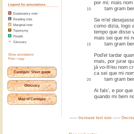
por mi; mais nom 
Legend for annotations
tam gram bem 
10
Explanatory note
Se m'el desejasse
Reading note
Marginal note
como dizia, logo a
Toponymy
tempo que disse v
People
mais sei que mi 
Glossary
tam gram bem 
15
Pod'el tardar quan
Show annotations
Print / copy
mais, por jurar q
já vo-lh'eu nom cr
Cantigas: Short guide
ca sei que mi nom
tam gram bem 
20
Glossary
Ai fals', e por qu
quando mi bem n
Map of Cantigas
-----
Increase text size
-----
Decrea