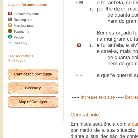
e
foi
ant'ela, se 
Legend for annotations
por lho dizer, mai
10
Explanatory note
de quanta coita 
Reading note
nem do gram bem
Marginal note
Toponymy
Bem esforçado fui 
People
na mui gram coita
Glossary
e fui ant'ela,
e siv
15
e catei-a
, mais no
Hide annotations
de quanta coita 
Print / copy
nem do gram bem
Cantigas: Short guide
e quer'e
querrei
s
Glossary
-----
Increase text size
-----
Decrea
Map of Cantigas
General note:
Em nítida sequência com
a ca
por medo de a sua situação p
diante a sua decisão de con