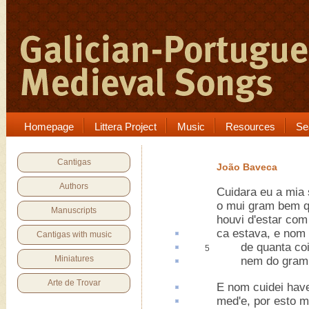
Homepage
Littera Project
Music
Resources
Se
Cantigas
João Baveca
Authors
Cuidara eu a mia 
o mui gram bem qu
Manuscripts
houvi d'estar com
ca
estava, e nom l
Cantigas with music
de quanta
co
5
Miniatures
nem do gram be
Arte de Trovar
E nom cuidei hav
med'e, por
esto
m'