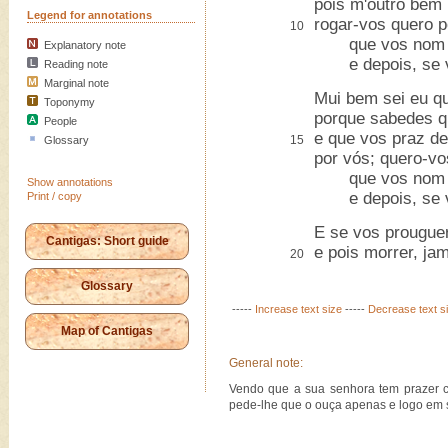
pois m'outro bem
Legend for annotations
rogar-vos quero p
10
que vos nom pês
Explanatory note
e depois, se vo
Reading note
Marginal note
Mui bem sei eu q
Toponymy
porque sabedes q
People
e que vos praz d
15
Glossary
por vós; quero-vo
que vos nom pês
Show annotations
e depois, se vo
Print / copy
E se vos prouguer
Cantigas: Short guide
e pois morrer, ja
20
Glossary
-----
Increase text size
-----
Decrease text s
Map of Cantigas
General note:
Vendo que a sua senhora tem prazer c
pede-lhe que o ouça apenas e logo em 