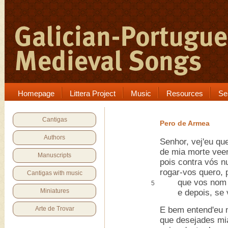
Homepage
Littera Project
Music
Resources
Se
Cantigas
Pero de Armea
Authors
Senhor, vej'eu qu
de mia morte vee
Manuscripts
pois contra vós n
rogar-vos quero, 
Cantigas with music
que vos nom pês
5
Miniatures
e depois, se vo
Arte de Trovar
E bem entend'eu
que desejades mia