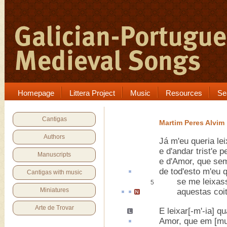
Homepage
Littera Project
Music
Resources
Se
Cantigas
Martim Peres Alvim
Authors
Já m'eu queria lei
e d'andar trist'e p
Manuscripts
e d'Amor, que sem
de tod'
esto
m'eu qu
Cantigas with music
se me leixass'
5
Miniatures
aquestas
coi
Arte de Trovar
E leixar[-m'-ia] q
Amor, que em [m