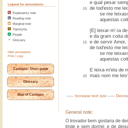
e qual pesar sempr
Legend for annotations
de tod'esto me lei
10
Explanatory note
se me leixass'
Reading note
aquestas coitas
Marginal note
Toponymy
[E] leixar-m'-ia 
People
e da gram coita 
Glossary
e de servir Amor
15
de tod'esto me lei
Hide annotations
se me leixass'
Print / copy
aquestas coitas
Cantigas: Short guide
E leixa-m'ela de 
mais nom me leix'
20
Glossary
Map of Cantigas
-----
Increase text size
-----
Decrea
General note:
O trovador bem gostaria de de
triste e sem dormir, e de dei