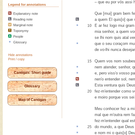
– que eu por vós assi h
Legend for annotations
Que [mui] gram bem fe
Explanatory note
a quem El
quis[o] que 
Reading note
Marginal note
E
ar
fez logo mui gram
10
Toponymy
mia senhor, a quem vos
People
se lhi nom quis atal ve
Glossary
que o seu coraçom m
de vo-lhi nunca desejar
Hide annotations
Print / copy
Quem vos nom soubess
15
nem
atender
, senhor, 
Cantigas: Short guide
e,
pero
viss'o vosso pa
nen'o entender sol, nem
Esta
ventura quis Deus
Glossary
fez-m'entender como v
20
e moiro porque vos sei
Map of Cantigas
Meu conhocer fez a mi
mal que m'outra rem fa
fez-m'entender qual es
do mundo, a que Deus
25
e nom mi o quis[o] De