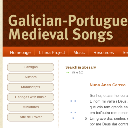
Homepage
Littera Project
Music
Resources
Se
Cantigas
Search in glossary
→
(line 16)
Authors
Nuno Anes Cerzeo
Manuscripts
Senhor, e assi hei eu 
Cantigas with music
E nom mi
valrá
i Deus
que vós tam grande sa
Miniatures
em tod'outra
rem
sen
Arte de Trovar
Em
grave
dia, senhor, 
5
por me Deus dar contra