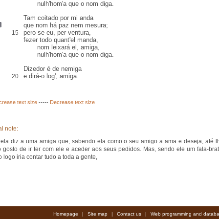
nulh'hom'a que o nom diga.
Tam coitado por mi anda
que nom há
paz
nem
mesura
;
pero
se eu, per ventura,
15
fezer todo quant'el manda,
nom leixará el, amiga,
nulh'hom'a que o nom diga.
Dizedor é de nemiga
e dirá-o log', amiga.
20
crease text size
-----
Decrease text size
l note:
ela diz a uma amiga que, sabendo ela como o seu amigo a ama e deseja, até l
o gosto de ir ter com ele e aceder aos seus pedidos. Mas, sendo ele um fala-brat
 logo iria contar tudo a toda a gente,
Homepage
|
Site map
|
Contact us
|
Web programming and databa