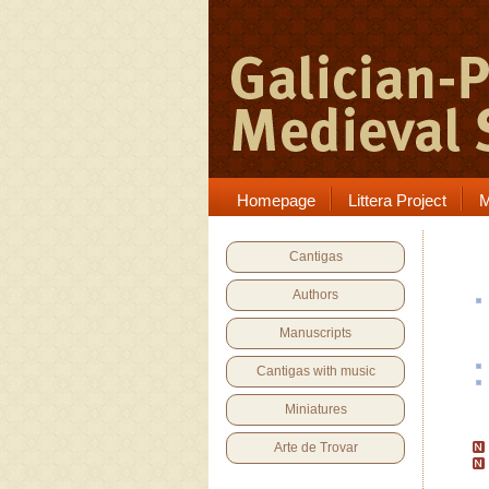
Homepage
Littera Project
M
Cantigas
Authors
Manuscripts
Cantigas with music
Miniatures
Arte de Trovar