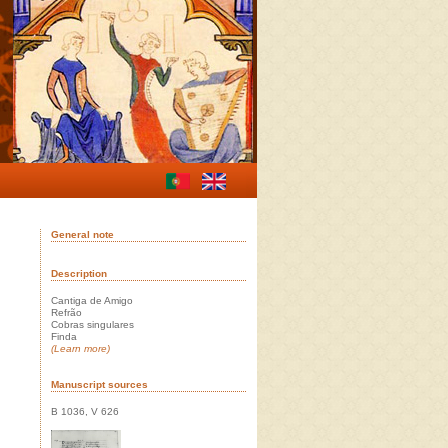
General note
Description
Cantiga de Amigo
Refrão
Cobras singulares
Finda
(Learn more)
Manuscript sources
B 1036, V 626