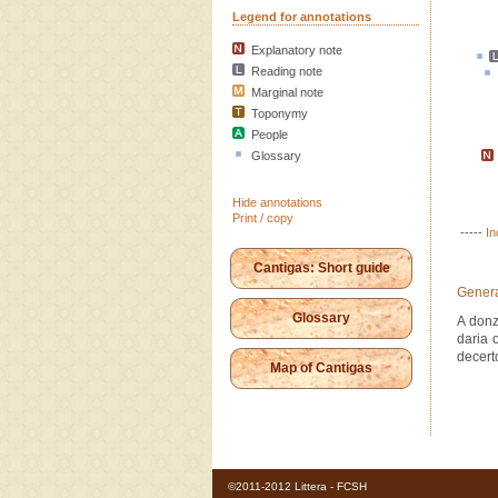
Legend for annotations
Explanatory note
Reading note
Marginal note
Toponymy
People
Glossary
Hide annotations
Print / copy
-----
In
Cantigas: Short guide
Genera
Glossary
A donz
daria 
decerto
Map of Cantigas
©2011-2012 Littera - FCSH