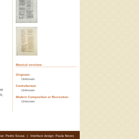
Musical versions
Originals
Unknown
Contrafactum
he
Unknown
o,
Modern Composition or Recreation
Unknown
se: Pedro Sousa
|
Interface design: Paula Neves