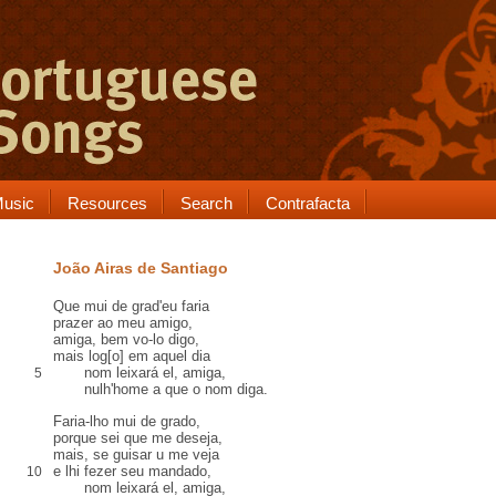
usic
Resources
Search
Contrafacta
João Airas de Santiago
Que mui
de grad'
eu faria
prazer ao meu amigo,
amiga, bem vo-lo digo,
mais log[o] em aquel dia
nom
leixará
el, amiga,
5
nulh'home
a que o nom diga.
Faria-lho mui de grado,
porque sei que me deseja,
mais, se guisar u me veja
e lhi fezer
seu mandado
,
10
nom leixará el, amiga,